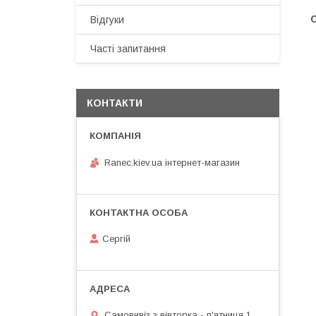
Відгуки
Часті запитання
КОНТАКТИ
Ranec.kiev.ua інтернет-магазин
Сергій
Самовивіз з вівторка - п'ятниця 1.