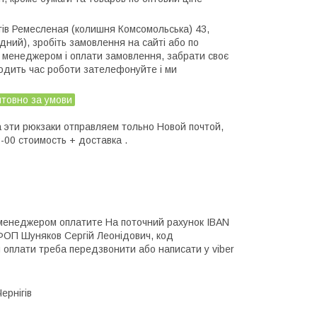
ігів Ремесленая (колишня Комсомольська) 43, 
ідний), зробіть замовлення на сайті або по 
менеджером і оплати замовлення, забрати своє 
дить час роботи зателефонуйте і ми 
товно за умови
 эти рюкзаки отправляем тольно Новой почтой, 
00 стоимость + доставка .
менеджером оплатите На поточний рахунок IBAN 
П Шуняков Сергій Леонідович, код 
 оплати треба передзвонити або написати у viber 
ернігів