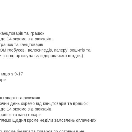
анцтоварів та іграшок

о 14 окремо від рюкзаків.

грашок та канцтоварів

М глобусов,  велосипедів, паперу, зошитів та 
и в кінці артикула ss відправляємо щодня) 
ницю з 9-17

арів
цтоварів та рюкзаків

чий день окремо від канцтоварів та іграшок

о 14 окремо від рюкзаків.

рашок та канцтоварів

авляємо щодня кроме неділи замовлень оплачених 
і, кроме бумаги та товаров по оптовий ціне