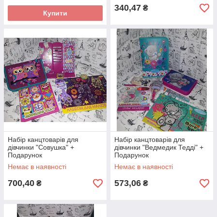
340,47
₴
Купити
Набір канцтоварів для
Набір канцтоварів для
дівчинки "Совушка" +
дівчинки "Ведмедик Тедді" +
Подарунок
Подарунок
Немає в наявності
Немає в наявності
700,40
573,06
₴
₴