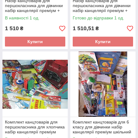
Набір канцтоварів для
Набір канцтоварів для
першокласника для дівчинки
першокласника для дівчинки
набір канцелярії преміум +
набір канцелярії преміум +
пенал та сумка для взуття
пенал та сумка для взуття
В наявності 1 од.
Готово до відправки 1 од.
1 510
1 510,51
₴
₴
Купити
Купити
Комплект канцтоварів для
Комплект канцтоварів для 6
першокласника для хлопчика
класу для дівчинки набір
набір канцелярії преміум
канцелярії преміум шкільний
KOMPPRM
KOMP1DPRE