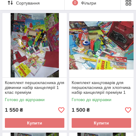
Сортування
0
Фільтри
На нашому сайті ви можете придбати набори для
першокласника преміум та економ класу, в яких враховано
все, що потрібно майбутньому школяру. У нас в наявності є
набори для хлопчика та для дівчинки відмінної якості від
відомих торгових марок, таких, як "Бумвест", "Бриск", "1
Вересня", "Лунапарк", "Гамма", "Тетрада",
" Amos", "Marco",
"KUM", "Centropen".
Ви можете замовити у нас на сайті набір
для першокласника як оптом, так і в роздріб з можливістю
заміни кількох позицій із комплекту.
Комплект першокласника для
Комплект канцтоварів для
дівчинки набір канцелярії 1
першокласника для хлопчика
клас преміум
набір канцелярії преміум 1
клас KOMPPRM
Готово до відправки
Готово до відправки
1 550
1 500
₴
₴
Купити
Купити