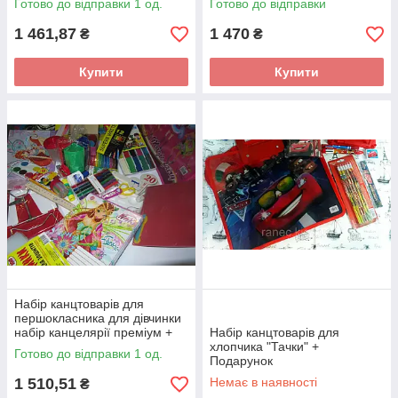
Готово до відправки 1 од.
Готово до відправки
1 461,87
1 470
₴
₴
Купити
Купити
Набір канцтоварів для
першокласника для дівчинки
набір канцелярії преміум +
Набір канцтоварів для
пенал та сумка для взуття
хлопчика "Тачки" +
Готово до відправки 1 од.
Подарунок
1 510,51
Немає в наявності
₴