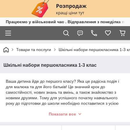
Працюємо у військовий час . Відправлення з понеділка по п
Товари та послуги
Шкільні набори першокласника 1-3 к
Шкільні набори першокласника 1-3 клас
Ваша дитина йде до першого класу? Яка це радісна подія і
для малюка та для його батьків! Це значний крок до
самостійності, нових знань та вмінь, а також знайомство з
новими друзями. Тому для успішного початку навчального
року до підготовки до школи необхідно поставитися з усією
серйозністю та забезпечити дитину всім необхідним. І як же
Показати все
купити все потрібне приладдя для школи хорошої якості,
витративши мінімум коштів і часу?
Ми з радістю допоможемо вам у вирішенні цього питання!