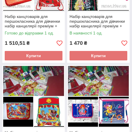
Набір канцтоварів для
Набір канцтоварів для
першокласника для дівчинки
першокласника для дівчинки
набір канцелярії преміум +
набір канцелярії преміум +
пенал та сумка для взуття
пенал та сумка для взуття
Готово до відправки 1 од.
В наявності 1 од.
1 510,51
1 470
₴
₴
Купити
Купити