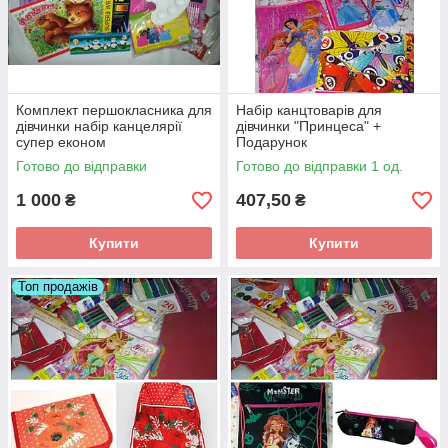
Комплект першокласника для
Набір канцтоварів для
дівчинки набір канцелярії
дівчинки "Принцеса" +
супер економ
Подарунок
KOMP1DEKON1 1 Вересня
Готово до відправки
Готово до відправки 1 од.
1 000
407,50
₴
₴
Купити
Купити
Топ продажів