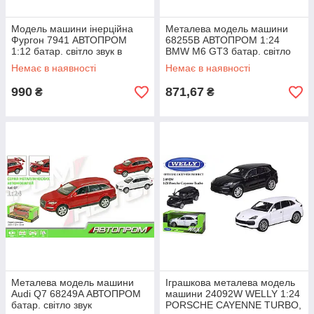
Модель машини інерційна
Металева модель машини
Фургон 7941 АВТОПРОМ
68255B АВТОПРОМ 1:24
1:12 батар. світло звук в
BMW M6 GT3 батар. світло
коробці 47*17*25см
звук відкриваються двері,
Немає в наявності
Немає в наявності
капот, багажник
990
871,67
₴
₴
Металева модель машини
Іграшкова металева модель
Audi Q7 68249A АВТОПРОМ
машини 24092W WELLY 1:24
батар. світло звук
PORSCHE CAYENNE TURBO,