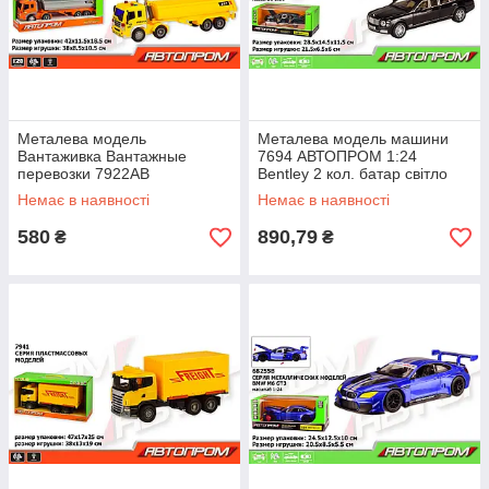
Металева модель
Металева модель машини
Вантаживка Вантажные
7694 АВТОПРОМ 1:24
перевозки 7922AB
Bentley 2 кол. батар світло
АВТОПРОМ 1:16 2 кольори
звук двері відкриваються в
Немає в наявності
Немає в наявності
світло звук в коробці 42*11
кор. 28 5*14
5*18
580
890,79
₴
₴