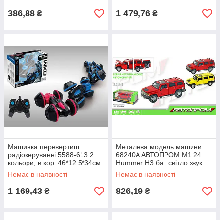
види, світло, звук, в кор.
386,88
1 479,76
₴
₴
Машинка перевертиш
Металева модель машини
радіокеруванні 5588-613 2
68240A АВТОПРОМ М1:24
кольори, в кор. 46*12.5*34см
Hummer H3 бат світло звук
відкриваються двері, капот
Немає в наявності
Немає в наявності
багаж. в
1 169,43
826,19
₴
₴