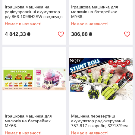
Іграшкова машинка на
Іграшкова машинка для
радіоуправлінні акумулятор
малюків на батарейках
р/у 866-1099H2SW све,звук,в
MY66-
коробці 69*33*34,5 см
Q1291/Q1292/Q1293/Q1294 4
Немає в наявності
Немає в наявності
види, світло, звук, в кор.
4 842,33
386,88
₴
₴
Іграшкова машинка для
Машинка перевертиш
малюків на батарейках
акумулятор радіокеруванні
MY66-
757-917 в коробці 32*13*9см
Q1295/Q1296/Q1297/Q1298 4
Немає в наявності
Немає в наявності