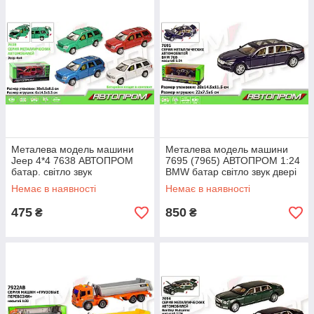
Металева модель машини
Металева модель машини
Jeep 4*4 7638 АВТОПРОМ
7695 (7965) АВТОПРОМ 1:24
батар. світло звук
BMW батар світло звук двері
відкриваються двері в кор.
відкриваються в кор.28 5*14
Немає в наявності
Немає в наявності
5*1
475
850
₴
₴