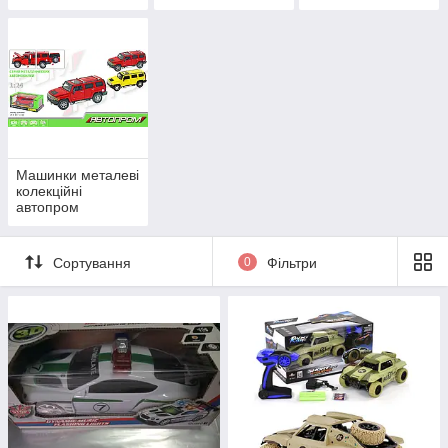
танки на
машинки-
радіокеруванні
перевертні
Машинки металеві
колекційні
автопром
Сортування
0
Фільтри