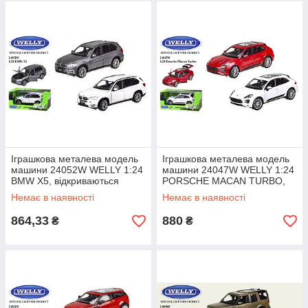
Іграшкова металева модель
Іграшкова металева модель
машини 24052W WELLY 1:24
машини 24047W WELLY 1:24
BMW X5, відкриваються
PORSCHE MACAN TURBO,
двері, капот, сірого кольору
відкриваються двері,
Немає в наявності
Немає в наявності
багажник, 2
864,33
880
₴
₴