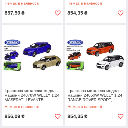
відкриваються двері, капот
відкриваються двері, капот, 2
Немає в наявності
Немає в наявності
багаж.
857,59
854,35
₴
₴
Іграшкова металева модель
Іграшкова металева модель
машини 24078W WELLY 1:24
машини 24059W WELLY 1:24
MASERATI LEVANTE,
RANGE ROVER SPORT,
відкриваються двері, капот, 2
відкриваються двері, капот, 2
Немає в наявності
Немає в наявності
кольори,
кольори,
856,09
854,35
₴
₴