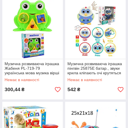
Музична розвиваюча іграшка
Музична розвиваюча іграшка
Жабеня PL-719-79
пінгвін 25875E батар., звуки
українська мова музика вірші
крила кліпають очі крутяться
фрази в коробці 20*20,2*4,4
в короб.19*20*9,5 см
Немає в наявності
Немає в наявності
см
300,44
542
₴
₴