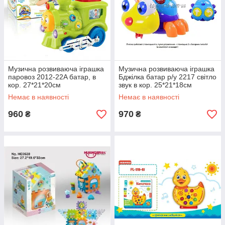
Музична розвиваюча іграшка
Музична розвиваюча іграшка
паровоз 2012-22A батар, в
Бджілка батар р/у 2217 світло
кор. 27*21*20см
звук в кор. 25*21*18см
Немає в наявності
Немає в наявності
960
970
₴
₴