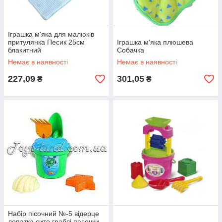
Іграшка м'яка для малюків
притулянка Песик 25см
Іграшка м'яка плюшева
блакитний
Собачка
Немає в наявності
Немає в наявності
227,09
301,05
₴
₴
Набір пісочний №-5 відерце
лопатка сито граблі пасочки