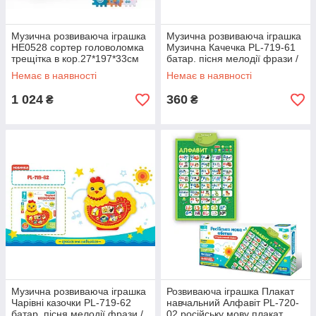
Музична розвиваюча іграшка
Музична розвиваюча іграшка
HE0528 сортер головоломка
Музична Качечка PL-719-61
трещітка в кор.27*197*33см
батар. пісня мелодії фрази /
розмір іграшки
Немає в наявності
Немає в наявності
1 024
360
₴
₴
Музична розвиваюча іграшка
Розвиваюча іграшка Плакат
Чарівні казочки PL-719-62
навчальний Алфавіт PL-720-
батар. пісня мелодії фрази /
02 російську мову плакат