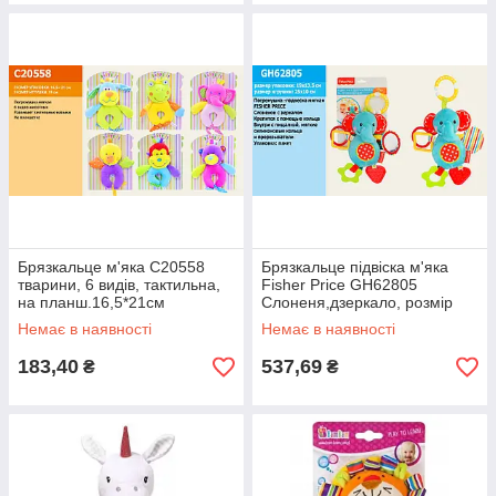
Брязкальце м'яка C20558
Брязкальце підвіска м'яка
тварини, 6 видів, тактильна,
Fisher Price GH62805
на планш.16,5*21см
Слоненя,дзеркало, розмір
іграшки 25*10 см, н
Немає в наявності
Немає в наявності
183,40
537,69
₴
₴