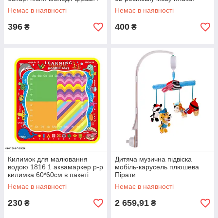
розмір іграшки 11
батар. /плакат 45*60см/ в
Немає в наявності
Немає в наявності
кор. 46
396
400
₴
₴
Килимок для малювання
Дитяча музична підвіска
водою 1816 1 аквамаркер р-р
мобіль-карусель плюшева
килимка 60*60см в пакеті
Пірати
40*30см
Немає в наявності
Немає в наявності
230
2 659,91
₴
₴