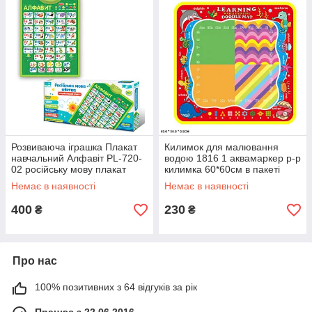
Розвиваюча іграшка Плакат
Килимок для малювання
навчальний Алфавіт PL-720-
водою 1816 1 аквамаркер р-р
02 російську мову плакат
килимка 60*60см в пакеті
батар. /плакат 45*60см/ в
40*30см
Немає в наявності
Немає в наявності
кор. 46
400
230
₴
₴
Про нас
100% позитивних з 64 відгуків за рік