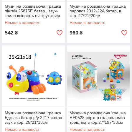
Музична розвиваюча іграшка
Музична розвиваюча іграшка
пінгвін 25875E батар., звуки
паровоз 2012-22A батар, в
крила кліпають очі крутяться
кор. 27*21*20см
в короб.19*20*9,5 см
Немає в наявності
Немає в наявності
542
960
₴
₴
Музична розвиваюча іграшка
Музична розвиваюча іграшка
Бджілка батар р/у 2217 світло
HE0528 сортер головоломка
звук в кор. 25*21*18см
трещітка в кор.27*197*33см
Немає в наявності
Немає в наявності