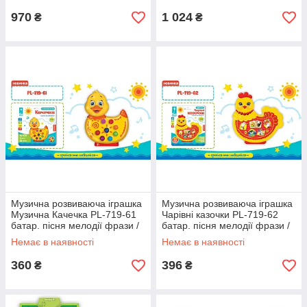
970
1 024
₴
₴
Музична розвиваюча іграшка
Музична розвиваюча іграшка
Музична Качечка PL-719-61
Чарівні казочки PL-719-62
батар. пісня мелодії фрази /
батар. пісня мелодії фрази /
розмір іграшки
розмір іграшки 11
Немає в наявності
Немає в наявності
360
396
₴
₴