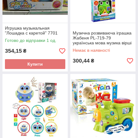
Игрушка музыкальная
"Лошадка с каретой" 7701
Музична розвиваюча іграшка
Жабеня PL-719-79
Готово до відправки 1 од.
українська мова музика вірші
фрази в коробці 20*20,2*4,4
354,15
Немає в наявності
₴
см
300,44
₴
Купити