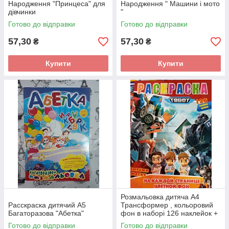
Народження "Принцеса" для
Народження " Машини і мото
дівчинки
"
Готово до відправки
Готово до відправки
57,30
57,30
₴
₴
Купити
Купити
Розмальовка дитяча А4
Расскраска дитячий А5
Трансформер , кольоровий
Багаторазова "Абетка"
фон в наборі 126 наклейок +
Маска для хлопчика
Готово до відправки
Готово до відправки