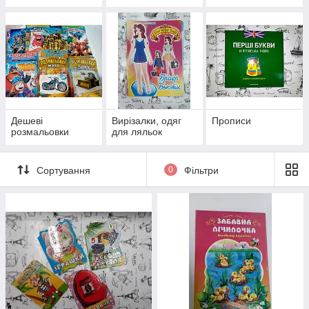
фоном та
наклейками
Дешеві
Вирізалки, одяг
Прописи
розмальовки
для ляльок
Сортування
0
Фільтри