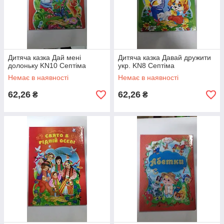
Дитяча казка Дай мені
Дитяча казка Давай дружити
долоньку KN10 Септіма
укр. KN8 Септіма
Немає в наявності
Немає в наявності
62,26
62,26
₴
₴