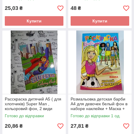
25,03
48
₴
₴
Купити
Купити
Расскраска дитячий А5 ( для
Розмальовка детская барби
хлопчиків) Super Man ,
А4 для девочек белый фон в
кольоровий фон, 2 види
наборе наклейки + Маска +
Лабиринт
Готово до відправки
Готово до відправки 1 од.
20,86
27,81
₴
₴