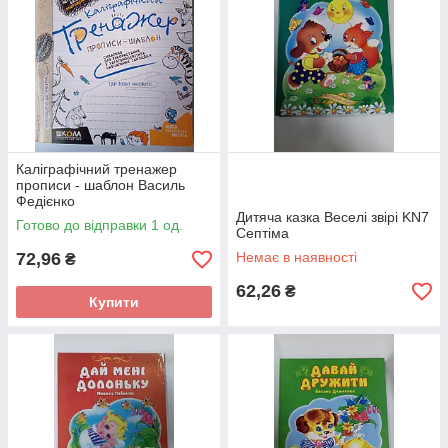
Каліграфічний тренажер
прописи - шаблон Василь
Федієнко
Дитяча казка Веселі звірі KN7
Готово до відправки 1 од.
Септіма
72,96
Немає в наявності
₴
62,26
₴
Купити