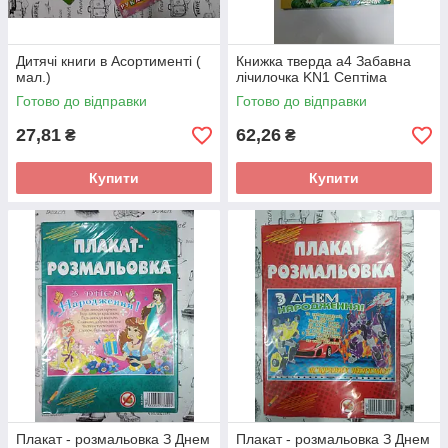
Дитячі книги в Асортименті (
Книжка тверда а4 Забавна
мал.)
лічилочка KN1 Септіма
Готово до відправки
Готово до відправки
27,81
62,26
₴
₴
Купити
Купити
Плакат - розмальовка З Днем
Плакат - розмальовка З Днем