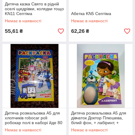
Дитяча казка Свято в рідній
оселі щедрівки, колядки тощо
KN11 Септіма
Абетка KN5 Септіма
Немає в наявності
Немає в наявності
55,61
62,26
₴
₴
Дитяча розмальовка А5 для
Дитяча розмальовка А5 для
хлопчиків robocar poli
дівчаток Доктор Плюшева,
робокар полі в наборі йде 80
білий фон, + лабіринт, +
наклейок RASK8
наклейки RASK24д
Немає в наявності
Немає в наявності