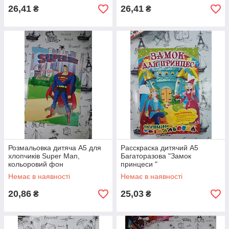
26,41
26,41
₴
₴
Розмальовка дитяча А5 для
Расскраска дитячий А5
хлопчиків Super Man,
Багаторазова "Замок
кольоровий фон
принцеси "
Немає в наявності
Немає в наявності
20,86
25,03
₴
₴