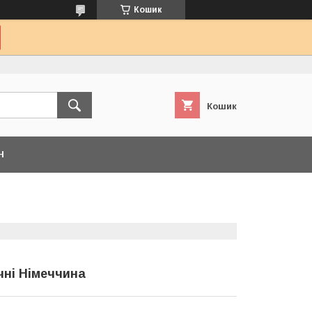
Кошик
Кошик
Н
чні Німеччина