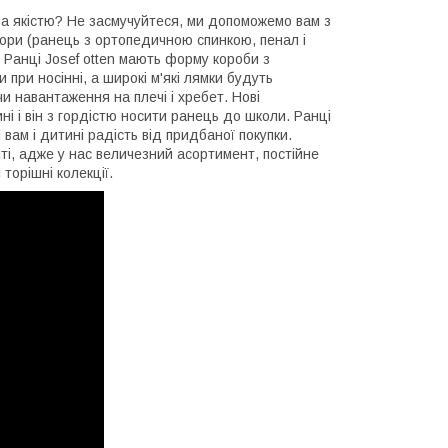
 за якістю? Не засмучуйтеся, ми допоможемо вам з
бори (ранець з ортопедичною спинкою, пенал і
. Ранці Josef otten мають форму короби з
ри носінні, а широкі м'які лямки будуть
и навантаження на плечі і хребет. Нові
і і він з гордістю носити ранець до школи. Ранці
і вам і дитині радість від придбаної покупки.
йті, адже у нас величезний асортимент, постійне
 торішні колекції.