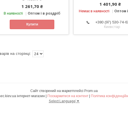
1 401,90 ₴
1 261,70 ₴
Немає в наявності
Оптом і
В наявності
Оптом і в роздріб
+380 (97) 530-74-6
Купити
Киевстар
Сайт створений на маркетплейсі
Prom.ua
Ranec.kiev.ua інтернет-магазин |
Поскаржитися на контент
|
Політика конфіденційн
Select Language
▼