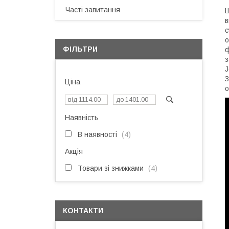
Часті запитання
Ш
в
с
о
ФІЛЬТРИ
ф
з
J
З
Ціна
о
Наявність
В наявності
4
Акція
Товари зі знижками
4
КОНТАКТИ