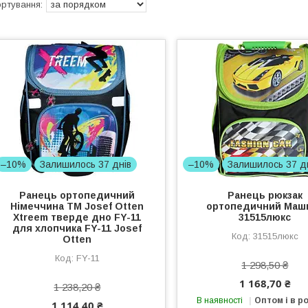
–10%
Залишилось 37 днів
–10%
Залишилось 37 д
Ранець ортопедичний
Ранець рюкзак
Німеччина TM Josef Otten
ортопедичний Маш
Xtreem тверде дно FY-11
31515люкс
для хлопчика FY-11 Josef
31515люкс
Otten
FY-11
1 298,50 ₴
1 168,70 ₴
1 238,20 ₴
В наявності
Оптом і в р
1 114,40 ₴