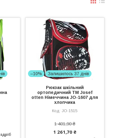
нів
–10%
Залишилось 37 днів
Рюкзак шкільний
ина
ортопедичний ТМ Josef
otten Німеччина JO-1607 для
хлопчика
JO-1515
1 401,90 ₴
1 261,70 ₴
оздріб