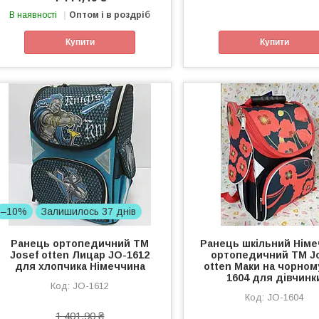
В наявності
Оптом і в роздріб
Купити
Купити
–10%
Залишилось 37 днів
Ранець ортопедичний ТМ
Ранець шкільний Нім
Josef otten Лицар JO-1612
ортопедичний ТМ J
для хлопчика Німеччина
otten Маки на чорном
1604 для дівчинк
JO-1612
JO-1604
1 401,90 ₴