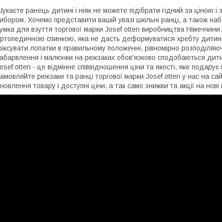
укаєте ранець дитині і ніяк не можете підібрати гідний за ціною і
ибором. Хочемо представити вашій увазі шкільні ранці, а також на
умка для взуття торгової марки Josef otten виробництва Німеччини
ртопедичною спинкою, яка не дасть деформуватися хребту дитини п
іксувати лопатки в правильному положенні, рівномірно розподіляюч
абарвлення і малюнки на рюкзаках обов'язково сподобаються дитин
osef otten - це відмінне співвідношення ціни та якості, яке подарує 
амовляйте рюкзаки та ранці торгової марки Josef otten у нас на са
новлення товару і доступні ціни, а так само знижки та акції на нові і