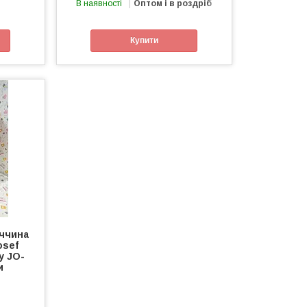
В наявності
Оптом і в роздріб
Купити
еччина
osef
у JO-
и