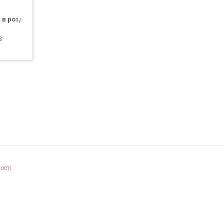
 в роздріб
3
ості