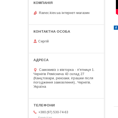
Ranec.kiev.ua інтернет-магазин
Сергій
Самовивіз з вівторка - п'ятниця 1.
Чернігів Реміснича 43 склад 27
(Канцтовари, рюкзаки, іграшки після
погодження замовлення)., Чернігів,
Україна
+380 (97) 530-74-63
Киевстар