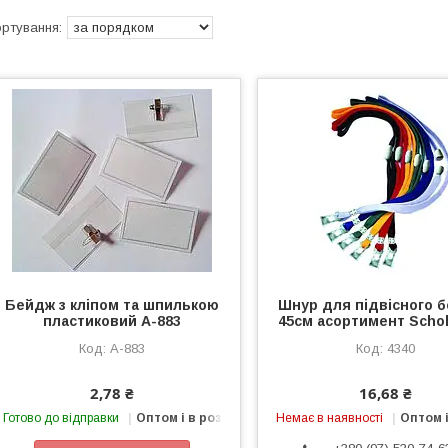
Бейдж з кліпом та шпилькою
Шнур для підвісного 
пластиковий А-883
45см асортимент Schol
А-883
4340
2,78 ₴
16,68 ₴
Готово до відправки
Оптом і в роздріб
Немає в наявності
Оптом і