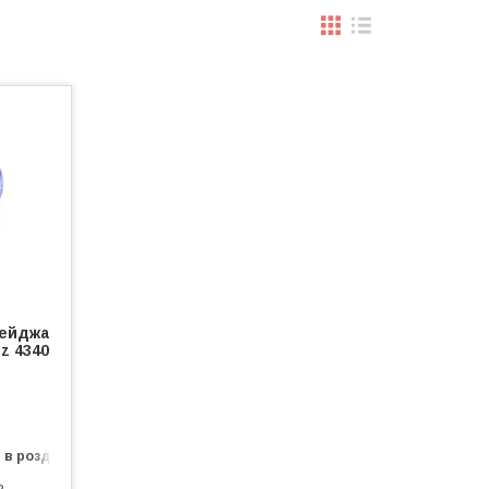
бейджа
z 4340
 в роздріб