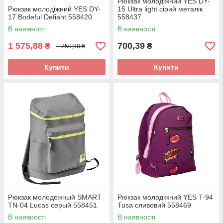
Рюкзак молодіжний YES DY-
Рюкзак молодіжний YES DY-
15 Ultra light сірий металік
17 Bodeful Defiant 558420
558437
В наявності
В наявності
1 575,88
700,39
₴
₴
1 750,98 ₴
Купити
Купити
Рюкзак молодежный SMART
Рюкзак молодіжний YES T-94
TN-04 Lucas серый 558451
Tusa сливовий 558469
В наявності
В наявності