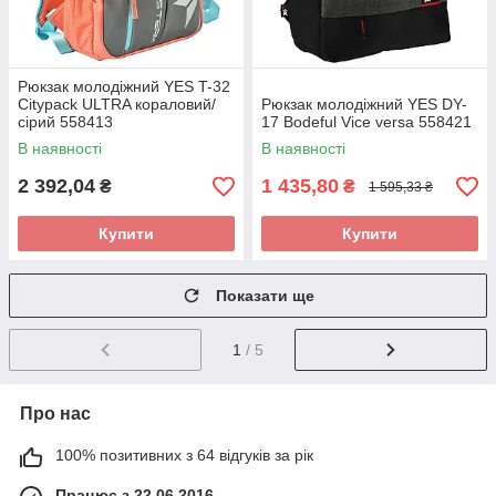
Рюкзак молодіжний YES T-32
Citypack ULTRA кораловий/
Рюкзак молодіжний YES DY-
сірий 558413
17 Bodeful Vice versa 558421
В наявності
В наявності
2 392,04
1 435,80
₴
₴
1 595,33 ₴
Купити
Купити
Показати ще
1
/ 5
Про нас
100% позитивних з 64 відгуків за рік
Працює з 22.06.2016