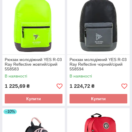
Рюкзак молодіжний YES R-03
Рюкзак молодіжний YES R-03
Ray Reflective жовтий/сірий
Ray Reflective чорний/сірий
558583
558594
В наявності
В наявності
1 225,69
1 224,72
₴
₴
Купити
Купити
–10%