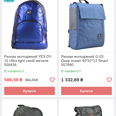
–10%
Рюкзак молодіжний YES DY-
Рюкзак молодіжний G-03
15 Ultra light синій металік
Deep ocean 40*31*13 Smart
558436
557890
В наявності
В наявності
586,58
1 332,69
₴
₴
651,76 ₴
Купити
Купити