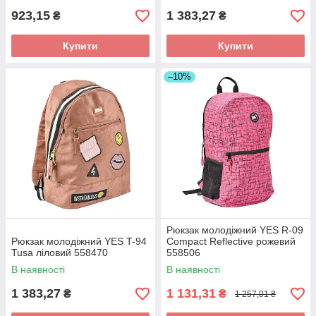
923,15
1 383,27
₴
₴
Купити
Купити
–10%
Рюкзак молодіжний YES R-09
Рюкзак молодіжний YES T-94
Сompact Reflective рожевий
Tusa ліловий 558470
558506
В наявності
В наявності
1 383,27
1 131,31
₴
₴
1 257,01 ₴