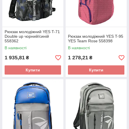
Рюкзак молодіжний YES T-71
Double up чорний/синій
Рюкзак молодіжний YES T-95
558362
YES Team Rose 558398
В наявності
В наявності
1 935,81
1 278,21
₴
₴
Купити
Купити