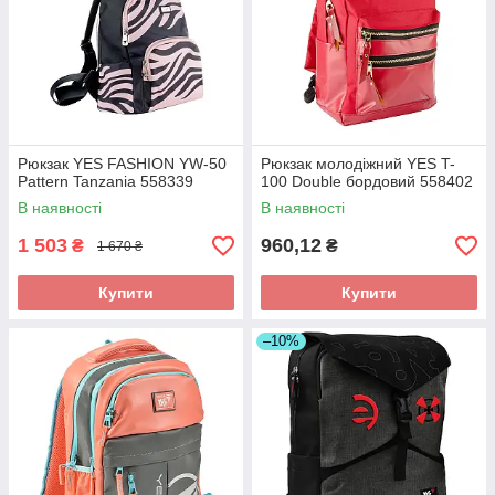
Рюкзак YES FASHION YW-50
Рюкзак молодіжний YES T-
Рattern Tanzania 558339
100 Double бордовий 558402
В наявності
В наявності
1 503
960,12
₴
₴
1 670 ₴
Купити
Купити
–10%