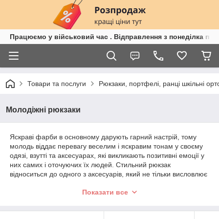
Працюємо у військовий час . Відправлення з понеділка по п
Товари та послуги
Рюкзаки, портфелі, ранці шкільні орт
Молодіжні рюкзаки
Яскраві фарби в основному дарують гарний настрій, тому
молодь віддає перевагу веселим і яскравим тонам у своєму
одязі, взутті та аксесуарах, які викликають позитивні емоції у
них самих і оточуючих їх людей. Стильний рюкзак
відноситься до одного з аксесуарів, який не тільки висловлює
переваги і смаки підлітка, але і є зручною, незамінною
Показати все
необхідністю.
Нова колекція молодіжних рюкзаків підкорить молоде
покоління своєю барвистістю, модним дизайном,