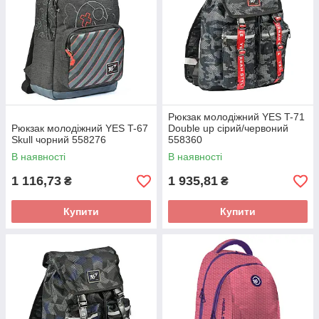
Рюкзак молодіжний YES T-71
Рюкзак молодіжний YES T-67
Double up сірий/червоний
Skull чорний 558276
558360
В наявності
В наявності
1 116,73
1 935,81
₴
₴
Купити
Купити