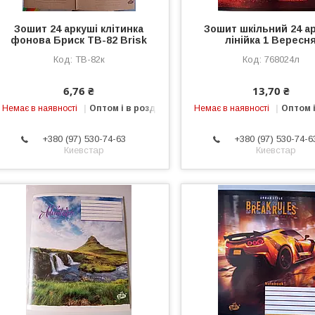
Зошит 24 аркуші клітинка
Зошит шкільний 24 а
фонова Бриск TB-82 Brisk
лінійка 1 Вересн
TВ-82к
768024л
6,76 ₴
13,70 ₴
Немає в наявності
Оптом і в роздріб
Немає в наявності
Оптом і
+380 (97) 530-74-63
+380 (97) 530-74-6
Киевстар
Киевстар