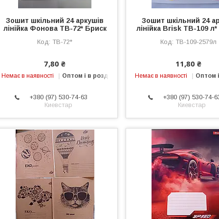
Зошит шкільний 24 аркушів
Зошит шкільний 24 а
лінійка Фонова ТВ-72* Бриск
лінійка Brisk ТВ-109 л*
ТВ-72*
ТВ-109-2579л
7,80 ₴
11,80 ₴
Немає в наявності
Оптом і в роздріб
Немає в наявності
Оптом і
+380 (97) 530-74-63
+380 (97) 530-74-6
Киевстар
Киевстар