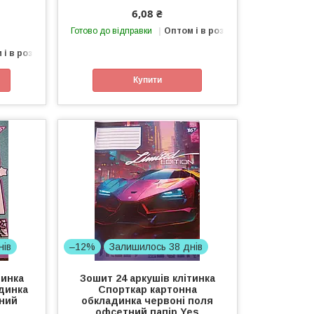
6,08 ₴
Готово до відправки
Оптом і в роздріб
 і в роздріб
Купити
нів
–12%
Залишилось 38 днів
тинка
Зошит 24 аркушів клітинка
динка
Спорткар картонна
тний
обкладинка червоні поля
офсетний папір Yes