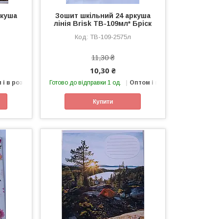
ркуша
Зошит шкільний 24 аркуша
лінія Brisk ТВ-109мл* Бріск
ТВ-109-2575л
11,30 ₴
10,30 ₴
 і в роздріб
Готово до відправки 1 од.
Оптом і в роздріб
Купити