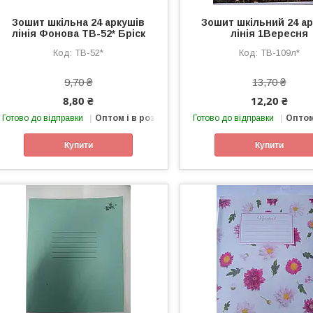
Зошит шкільна 24 аркушів
Зошит шкільний 24 а
лінія Фонова ТВ-52* Бріск
лінія 1Вересня
ТВ-52*
ТВ-109л*
9,70 ₴
13,70 ₴
8,80 ₴
12,20 ₴
Готово до відправки
Оптом і в роздріб
Готово до відправки
Оптом
Купити
Купити