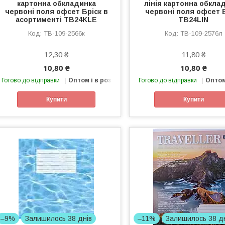
картонна обкладинка
лінія картонна обкла
червоні поля офсет Бріск в
червоні поля офсет 
асортименті TB24KLE
TB24LIN
TB-109-2566к
TB-109-2576л
12,30 ₴
11,80 ₴
10,80 ₴
10,80 ₴
Готово до відправки
Оптом і в роздріб
Готово до відправки
Оптом
Купити
Купити
–9%
Залишилось 38 днів
–11%
Залишилось 38 д