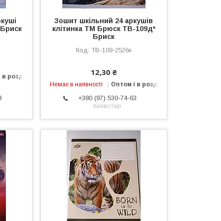
ркуші
Зошит шкільний 24 аркушів
 Бриск
клітинка ТМ Брюск ТВ-109д*
Бриск
ТВ-109-2526к
12,30 ₴
 в роздріб
Немає в наявності
Оптом і в роздріб
3
+380 (97) 530-74-63
Киевстар