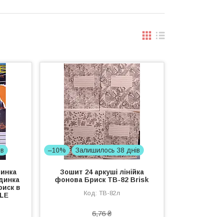
ів
–10%
Залишилось 38 днів
тинка
Зошит 24 аркуші лінійка
динка
фонова Бриск TB-82 Brisk
риск в
TВ-82л
KLE
6,76 ₴