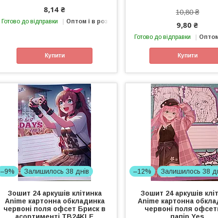
8,14 ₴
10,80 ₴
Готово до відправки
Оптом і в роздріб
9,80 ₴
Готово до відправки
Оптом
Купити
Купити
–9%
Залишилось 38 днів
–12%
Залишилось 38 д
Зошит 24 аркушів клітинка
Зошит 24 аркушів клі
Anime картонна обкладинка
Anime картонна обкла
червоні поля офсет Бриск в
червоні поля офсе
асортименті TB24KLE
папір Yes