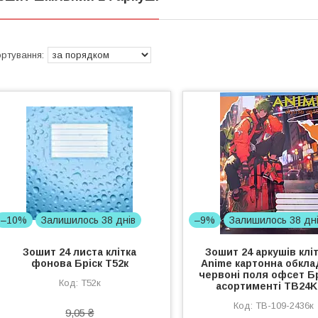
–10%
Залишилось 38 днів
–9%
Залишилось 38 дн
Зошит 24 листа клітка
Зошит 24 аркушів клі
фонова Бріск Т52к
Anime картонна обкла
червоні поля офсет Б
T52к
асортименті TB24
TB-109-2436к
9,05 ₴