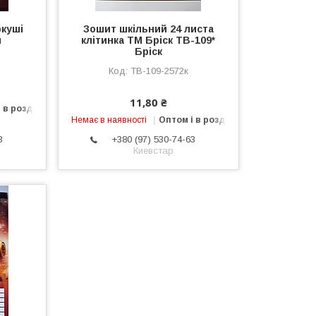
ркуші
Зошит шкільний 24 листа
я
клітинка ТМ Бріск ТВ-109*
Бріск
ТВ-109-2572к
11,80 ₴
 в роздріб
Немає в наявності
Оптом і в роздріб
3
+380 (97) 530-74-63
Киевстар