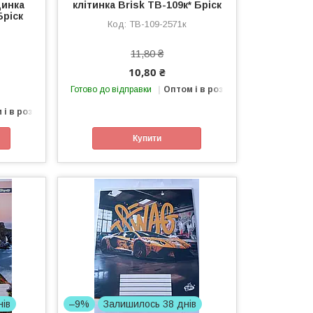
динка
клітинка Brisk ТВ-109к* Бріск
Бріск
ТВ-109-2571к
11,80 ₴
10,80 ₴
Готово до відправки
Оптом і в роздріб
 і в роздріб
Купити
нів
–9%
Залишилось 38 днів