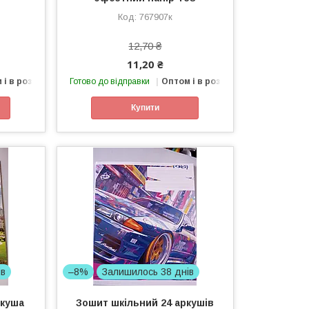
767907к
12,70 ₴
11,20 ₴
 і в роздріб
Готово до відправки
Оптом і в роздріб
Купити
ів
–8%
Залишилось 38 днів
ркуша
Зошит шкільний 24 аркушів