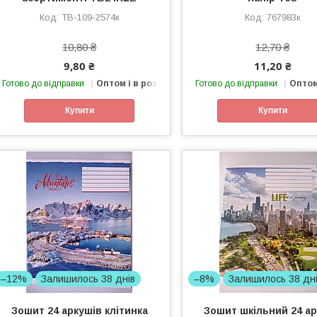
TB-109-2574к
767983к
10,80 ₴
12,70 ₴
9,80 ₴
11,20 ₴
Готово до відправки
Оптом і в роздріб
Готово до відправки
Оптом
Купити
Купити
–12%
Залишилось 38 днів
–8%
Залишилось 38 дн
Зошит 24 аркушів клітинка
Зошит шкільний 24 а