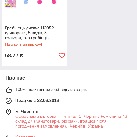
Гребінець дитяча H2052
єдинороги, 5 видів, 3
кольори, р-р гребінці -
5,5*3,5*14 см, на планшетці
Немає в наявності
8*19
68,77
₴
Про нас
100% позитивних з 63 відгуків за рік
Працює з 22.06.2016
м. Чернігів
Самовивіз з вівторка - п'ятниця 1. Чернігів Реміснича 43
склад 27 (Канцтовари, рюкзаки, іграшки після
погодження замовлення)., Чернігів, Україна