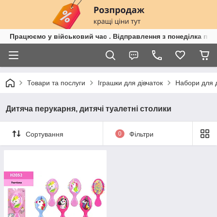
Працюємо у військовий час . Відправлення з понеділка по п
Товари та послуги
Іграшки для дівчаток
Набори для д
Дитяча перукарня, дитячі туалетні столики
Сортування
0
Фільтри