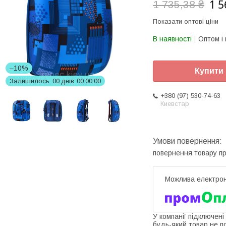
1 5
1 735,38 ₴
Показати оптові ціни
В наявності
Оптом і 
–10%
Купити
Залишилось
0
0
днів
0
0
0
0
0
0
+380 (97) 530-74-63
Киевстар
повернення товару п
У компанії підключені
будь-який товар не п