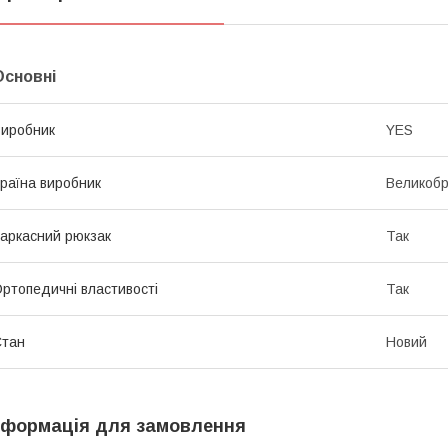
Основні
иробник
YES
раїна виробник
Великобр
аркасний рюкзак
Так
ртопедичні властивості
Так
Стан
Новий
нформація для замовлення