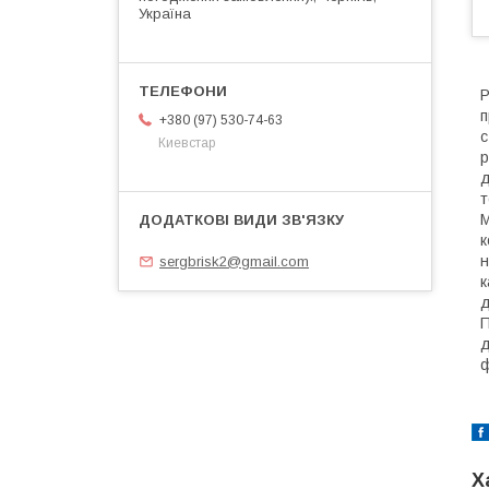
Україна
Р
п
+380 (97) 530-74-63
с
Киевстар
р
д
т
M
к
н
sergbrisk2@gmail.com
к
д
П
д
ф
Х