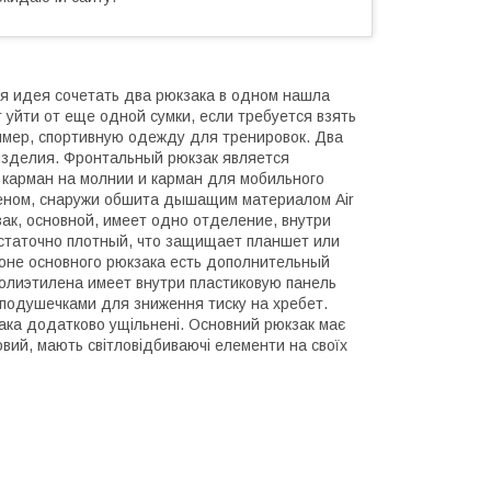
я идея сочетать два рюкзака в одном нашла
 уйти от еще одной сумки, если требуется взять
имер, спортивную одежду для тренировок. Два
изделия. Фронтальный рюкзак является
 карман на молнии и карман для мобильного
леном, снаружи обшита дышащим материалом Air
ак, основной, имеет одно отделение, внутри
остаточно плотный, что защищает планшет или
оне основного рюкзака есть дополнительный
полиэтилена имеет внутри пластиковую панель
 подушечками для зниження тиску на хребет.
ака додатково ущільнені. Основний рюкзак має
овий, мають світловідбиваючі елементи на своїх