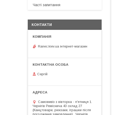
Часті запитання
КОНТАКТИ
Ranec.kiev.ua інтернет-магазин
Сергій
Самовивіз з вівторка - п'ятниця 1.
Чернігів Реміснича 43 склад 27
(Канцтовари, рюкзаки, іграшки після
погодження замовлення)., Чернігів,