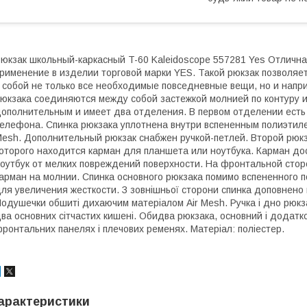
юкзак школьный-каркасный T-60 Kaleidoscope 557281 Yes Отлична
рименение в изделии торговой марки YES. Такой рюкзак позволяет
 собой не только все необходимые повседневные вещи, но и напр
юкзака соединяются между собой застежкой молнией по контуру 
ополнительным и имеет два отделения. В первом отделении есть
елефона. Спинка рюкзака уплотнена внутри вспененным полиэти
esh. Дополнительный рюкзак снабжен ручкой-петлей. Второй рюкз
оторого находится карман для планшета или ноутбука. Карман д
оутбук от мелких повреждений поверхности. На фронтальной стор
арман на молнии. Спинка основного рюкзака помимо вспененного 
ля увеличения жесткости. З зовнішньої сторони спинка доповнено
одушечки обшиті дихаючим матеріалом Air Mesh. Ручка і дно рюкз
ва основних сітчастих кишені. Обидва рюкзака, основний і додатк
ронтальних панелях і плечових ременях. Матеріал: поліестер.
арактеристики