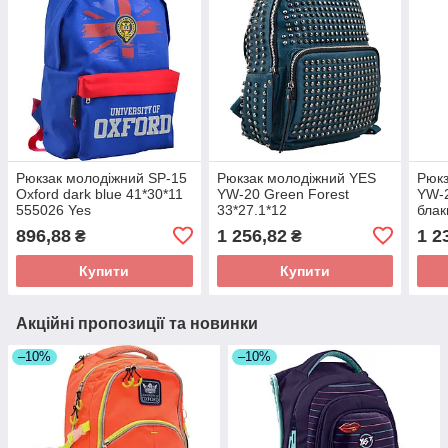
Рюкзак молодіжний SP-15
Рюкзак молодіжний YES
Рюкз
Oxford dark blue 41*30*11
YW-20 Green Forest
YW-2
555026 Yes
33*27.1*12
блак
896,88
1 256,82
1 2
₴
₴
Купити
Купити
Акційні пропозиції та новинки
–10%
–10%