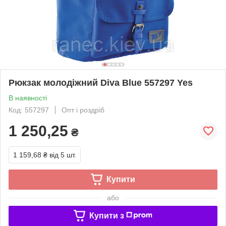
Рюкзак молодіжний Diva Blue 557297 Yes
В наявності
Код: 557297
Опт і роздріб
1 250,25
₴
1 159,68 ₴
від 5 шт.
Купити
або
Купити з