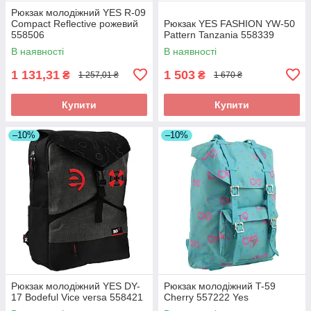
Рюкзак молодіжний YES R-09
Сompact Reflective рожевий
Рюкзак YES FASHION YW-50
558506
Рattern Tanzania 558339
В наявності
В наявності
1 131,31
1 503
₴
₴
1 257,01 ₴
1 670 ₴
Купити
Купити
–10%
–10%
Рюкзак молодіжний YES DY-
Рюкзак молодіжний T-59
17 Bodeful Vice versa 558421
Cherry 557222 Yes