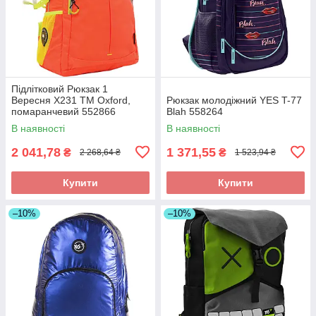
Підлітковий Рюкзак 1
Вересня Х231 ТМ Oxford,
Рюкзак молодіжний YES T-77
помаранчевий 552866
Blah 558264
В наявності
В наявності
2 041,78
1 371,55
₴
₴
2 268,64 ₴
1 523,94 ₴
Купити
Купити
–10%
–10%