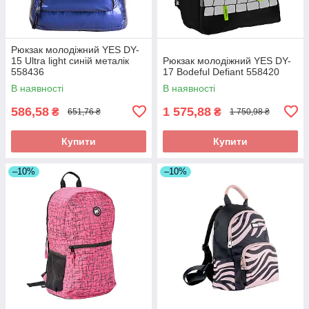
Рюкзак молодіжний YES DY-
15 Ultra light синій металік
Рюкзак молодіжний YES DY-
558436
17 Bodeful Defiant 558420
В наявності
В наявності
586,58
1 575,88
₴
₴
651,76 ₴
1 750,98 ₴
Купити
Купити
–10%
–10%