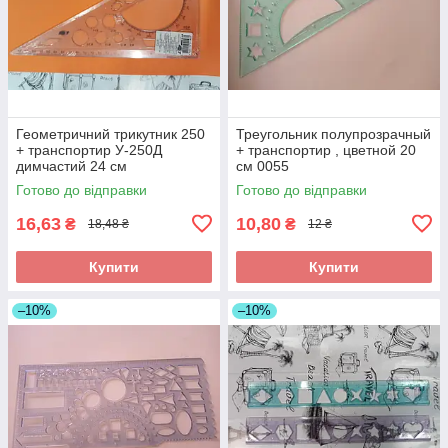
Геометричний трикутник 250
Треугольник полупрозрачный
+ транспортир У-250Д
+ транспортир , цветной 20
димчастий 24 см
см 0055
Готово до відправки
Готово до відправки
16,63
10,80
₴
₴
18,48 ₴
12 ₴
Купити
Купити
–10%
–10%