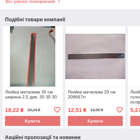
Всі умови повернення
Подібні товари компанії
Лінійка металева 30 см
Лінійка металева 20 см
Ліні
ширина 2,5 див. 30 30 30
209667rr
голо
колі
18,22
12,51
5,2
₴
₴
20,24 ₴
13,90 ₴
Купити
Купити
Акційні пропозиції та новинки