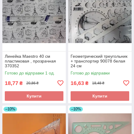
Линейка Maestro 40 см
Геометрический треугольник
пластиковая , прозрачная
+ транспортир 90078 белая
370352
24 см
Готово до відправки 1 од.
Готово до відправки
18,77
16,63
₴
₴
20,86 ₴
18,48 ₴
Купити
Купити
–10%
–10%