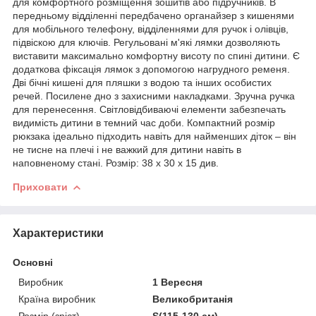
для комфортного розміщення зошитів або підручників. В
передньому відділенні передбачено органайзер з кишенями
для мобільного телефону, відділеннями для ручок і олівців,
підвіскою для ключів. Регульовані м'які лямки дозволяють
виставити максимально комфортну висоту по спині дитини. Є
додаткова фіксація лямок з допомогою нагрудного ременя.
Дві бічні кишені для пляшки з водою та інших особистих
речей. Посилене дно з захисними накладками. Зручна ручка
для перенесення. Світловідбиваючі елементи забезпечать
видимість дитини в темний час доби. Компактний розмір
рюкзака ідеально підходить навіть для найменших діток – він
не тисне на плечі і не важкий для дитини навіть в
наповненому стані. Розмір: 38 х 30 х 15 див.
Приховати
Характеристики
Основні
Виробник
1 Вересня
Країна виробник
Великобританія
Розмір (зріст)
S(115-130 см)