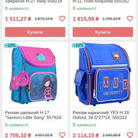
1Вересня Н-27 Rally 558218
H-11 Trolls turquoise 555162
В наявності
В наявності
1 511,27
1 615,59
₴
₴
1 679,19 ₴
1 795,10 ₴
Купити
Купити
–10%
–10%
Рюкзак шкільний H-17
Рюкзак каркасний YES Н-18
"Santoro Little Song" 557624
Oxford, 34.5*27*14, 555112
В наявності
В наявності
2 706,32
2 114,15
₴
₴
3 007,02 ₴
2 349,06 ₴