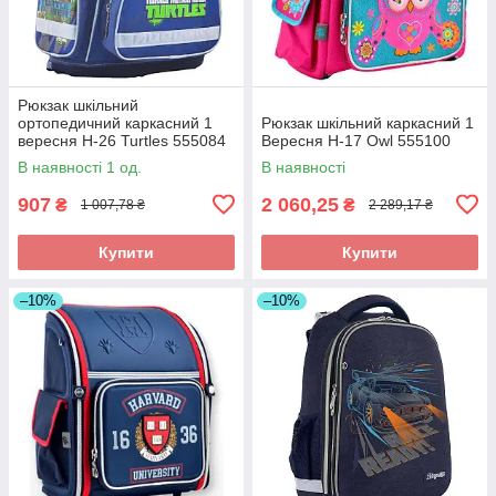
Рюкзак шкільний
ортопедичний каркасний 1
Рюкзак шкільний каркасний 1
вересня Н-26 Turtles 555084
Вересня Н-17 Owl 555100
для хлопчика
В наявності 1 од.
В наявності
907
2 060,25
₴
₴
1 007,78 ₴
2 289,17 ₴
Купити
Купити
–10%
–10%