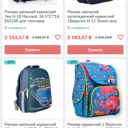
Рюкзак шкільний каркасний
Рюкзак шкільний
Yes Н-18 Harvard, 34.5*27*14,
ортопедичний каркасний
555108 для хлопчика
1Вересня Н-12 Street race
558037 для хлопчика
В наявності
В наявності
2 154,57
2 083,67
₴
₴
2 393,97 ₴
2 315,19 ₴
Купити
Купити
–10%
–10%
Рюкзак шкільний каркасний
Рюкзак каркасний 1 Вересня