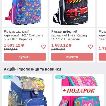
Рюкзак шкільний
Рюкзак шкільний
Рюкз
каркасний H-27 Owl party
каркасний H-27 Racing
карк
557710 1 Вересня
557712 1 Вересня
hear
1 683,12
1 683,12
₴
₴
1 7
1 870,13 ₴
1 870,13 ₴
Купити
Купити
Акційні пропозиції та новинки
–10%
–10%