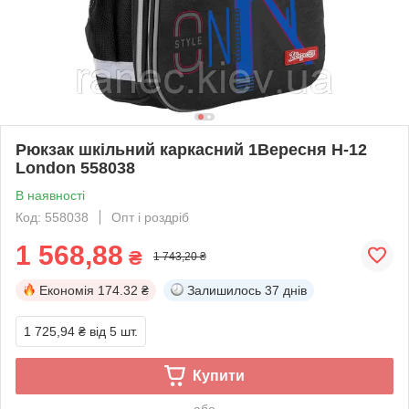
Рюкзак шкільний каркасний 1Вересня Н-12
London 558038
В наявності
Код: 558038
Опт і роздріб
1 568,88
₴
1 743,20 ₴
Економія
174.32 ₴
Залишилось
37 днів
1 725,94 ₴
від 5 шт.
Купити
або