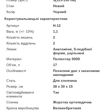
Стан
Новий
Колір
Чорний
Користувальницькі характеристики
Артикул
H-12
Вага, кг (+/- 10%)
1,1
Кількість кишень
2
Кількість відділень
2
Лямки
Анатомічні, S-подібної
форми, ущільнені
Матеріал
Поліестер 500D
Об'єм, л
17
Особливості
Посилене дно з захисними
накладками
Стать
Для хлопчика
Розмір, см
38 х 30 х 15
Світловідбиваючі
Так
елементи
Спинка
Жорстка ортопедична
Країна виробництва
Великобританія