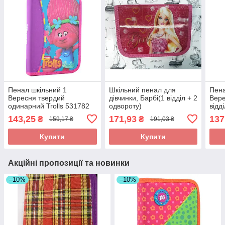
Пенал шкільний 1
Шкільний пенал для
Пена
Вересня твердий
дівчинки, Барбі(1 відділ + 2
Вере
одинарний Trolls 531782
одвороту)
відд
(530
143,25
171,93
137
₴
₴
159,17 ₴
191,03 ₴
Купити
Купити
Акційні пропозиції та новинки
–10%
–10%