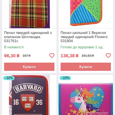
Пенал твердий одинарний з
Пенал шкільний 1 Вересня
клапаном Шотландка
твердий одинарний Flowers
531761с
531804
В наявності
Готово до відправки 1 од.
96,30
136,38
₴
₴
107 ₴
151,53 ₴
Купити
Купити
–10%
–10%