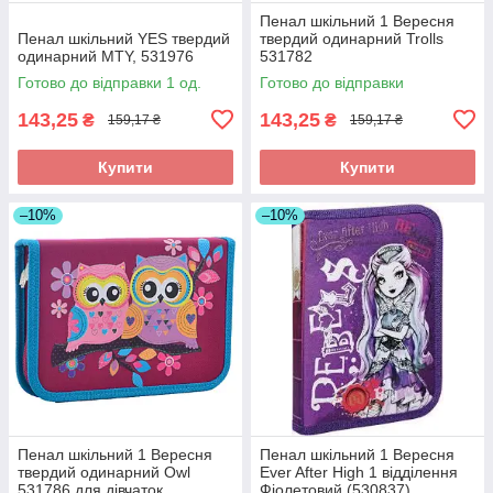
Пенал шкільний 1 Вересня
Пенал шкільний YES твердий
твердий одинарний Trolls
одинарний MTY, 531976
531782
Готово до відправки 1 од.
Готово до відправки
143,25
143,25
₴
₴
159,17 ₴
159,17 ₴
Купити
Купити
–10%
–10%
Пенал шкільний 1 Вересня
Пенал шкільний 1 Вересня
твердий одинарний Owl
Ever After High 1 відділення
531786 для дівчаток
Фіолетовий (530837)