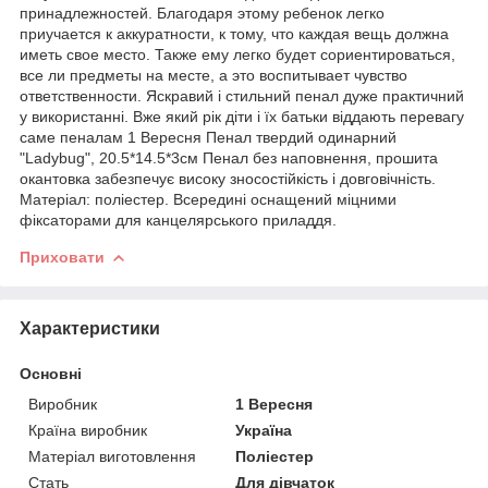
принадлежностей. Благодаря этому ребенок легко
приучается к аккуратности, к тому, что каждая вещь должна
иметь свое место. Также ему легко будет сориентироваться,
все ли предметы на месте, а это воспитывает чувство
ответственности. Яскравий і стильний пенал дуже практичний
у використанні. Вже який рік діти і їх батьки віддають перевагу
саме пеналам 1 Вересня Пенал твердий одинарний
"Ladybug", 20.5*14.5*3см Пенал без наповнення, прошита
окантовка забезпечує високу зносостійкість і довговічність.
Матеріал: поліестер. Всередині оснащений міцними
фіксаторами для канцелярського приладдя.
Приховати
Характеристики
Основні
Виробник
1 Вересня
Країна виробник
Україна
Матеріал виготовлення
Поліестер
Стать
Для дівчаток