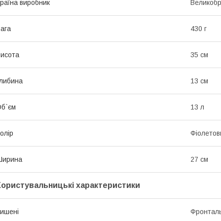
раїна виробник
Великобр
ага
430 г
исота
35 см
либина
13 см
б`єм
13 л
олір
Фіолетов
Ширина
27 см
Користувальницькі характеристики
ишені
Фронтал