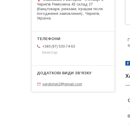
Чернігів Реміснича 43 склад 27
(Канцтовари, рюкзаки, іграшки після
погодження замовлення)., Чернігів,
Україна
П
о
+380 (97) 530-74-63
Киевстар
Х
sergbrisk2@gmail.com
В