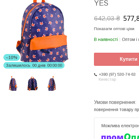
YES
577,
642,03 ₴
Показати оптові ціни
В наявності
Оптом і 
–10%
Купити
Залишилось
0
0
днів
0
0
0
0
0
0
+380 (97) 530-74-63
Киевстар
повернення товару п