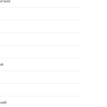
итанія
ий
ьний