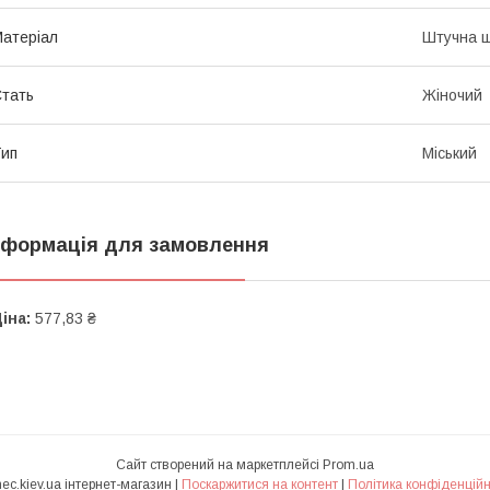
атеріал
Штучна ш
тать
Жіночий
ип
Міський
нформація для замовлення
іна:
577,83 ₴
Сайт створений на маркетплейсі
Prom.ua
Ranec.kiev.ua інтернет-магазин |
Поскаржитися на контент
|
Політика конфіденційн