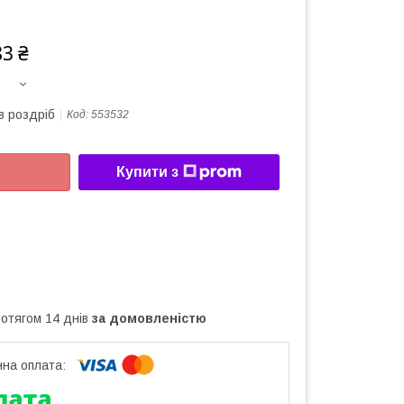
83 ₴
в роздріб
Код:
553532
Купити з
ротягом 14 днів
за домовленістю