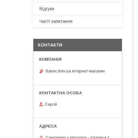
Відгуки
Часті запитання
КОНТАКТИ
Ranec.kiev.ua інтернет-магазин
Сергій
Самовивіз з вівторка - п'ятниця 1.