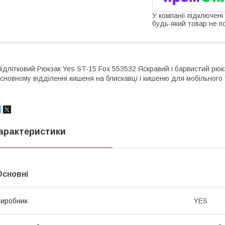
У компанії підключені
будь-який товар не п
ідлітковий Рюкзак Yes ST-15 Fox 553532 Яскравий і барвистий рюкз
сновному відділенні кишеня на блискавці і кишеню для мобільного
арактеристики
Основні
иробник
YES