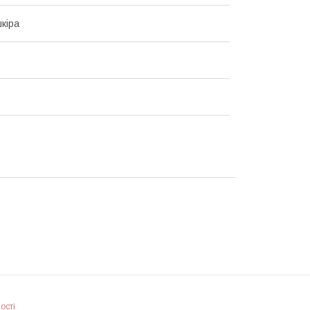
кіра
ості