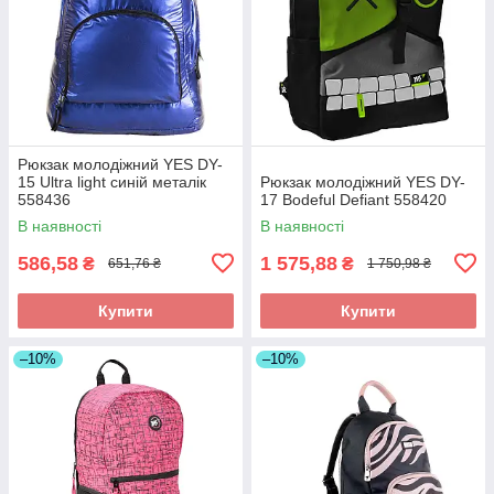
Рюкзак молодіжний YES DY-
15 Ultra light синій металік
Рюкзак молодіжний YES DY-
558436
17 Bodeful Defiant 558420
В наявності
В наявності
586,58
1 575,88
₴
₴
651,76 ₴
1 750,98 ₴
Купити
Купити
–10%
–10%