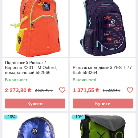
Підлітковий Рюкзак 1
Вересня Х231 ТМ Oxford,
Рюкзак молодіжний YES T-77
помаранчевий 552866
Blah 558264
В наявності
В наявності
2 273,80
1 371,55
₴
₴
2 526,40 ₴
1 523,94 ₴
Купити
Купити
–10%
–10%