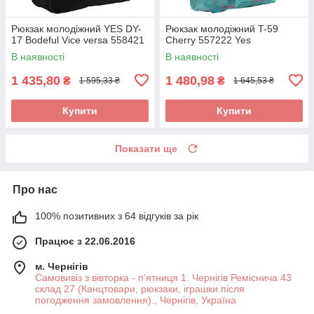
Рюкзак молодіжний YES DY-
Рюкзак молодіжний T-59
17 Bodeful Vice versa 558421
Cherry 557222 Yes
В наявності
В наявності
1 435,80
1 480,98
₴
₴
1 595,33 ₴
1 645,53 ₴
Купити
Купити
Показати ще
Про нас
100% позитивних з 64 відгуків за рік
Працює з 22.06.2016
м. Чернігів
Самовивіз з вівторка - п'ятниця 1. Чернігів Реміснича 43
склад 27 (Канцтовари, рюкзаки, іграшки після
погодження замовлення)., Чернігів, Україна