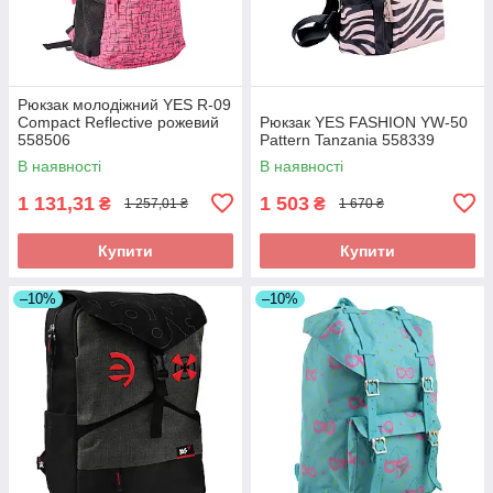
Рюкзак молодіжний YES R-09
Сompact Reflective рожевий
Рюкзак YES FASHION YW-50
558506
Рattern Tanzania 558339
В наявності
В наявності
1 131,31
1 503
₴
₴
1 257,01 ₴
1 670 ₴
Купити
Купити
–10%
–10%