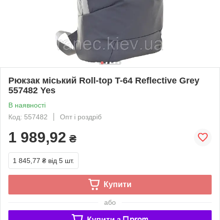
Рюкзак міський Roll-top T-64 Reflective Grey
557482 Yes
В наявності
Код: 557482
Опт і роздріб
1 989,92
₴
1 845,77 ₴
від 5 шт.
Купити
або
Купити з