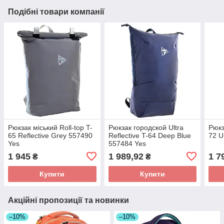
Подібні товари компанії
Рюкзак міський Roll-top T-
Рюкзак городской Ultra
Рюкз
65 Reflective Grey 557490
Reflective T-64 Deep Blue
72 U
Yes
557484 Yes
1 945
1 989,92
1 7
₴
₴
Купити
Купити
Акційні пропозиції та новинки
–10%
–10%