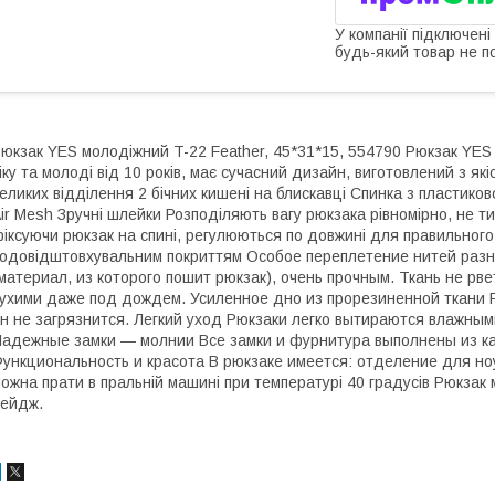
У компанії підключені
будь-який товар не п
юкзак YES молодіжний T-22 Feather, 45*31*15, 554790 Рюкзак YES с
іку та молоді від 10 років, має сучасний дизайн, виготовлений з які
еликих відділення 2 бічних кишені на блискавці Спинка з пластико
ir Mesh Зручні шлейки Розподіляють вагу рюкзака рівномірно, не ти
іксуючи рюкзак на спині, регулюються по довжині для правильного
одовідштовхувальним покриттям Особое переплетение нитей разн
материал, из которого пошит рюкзак), очень прочным. Ткань не рв
ухими даже под дождем. Усиленное дно из прорезиненной ткани 
н не загрязнится. Легкий уход Рюкзаки легко вытираются влажным
адежные замки ― молнии Все замки и фурнитура выполнены из ка
ункциональность и красота В рюкзаке имеется: отделение для но
ожна прати в пральній машині при температурі 40 градусів Рюкзак 
ейдж.