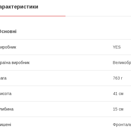
арактеристики
Основні
иробник
YES
раїна виробник
Великобр
ага
763 г
исота
41 см
либина
15 см
ишені
Фронталь