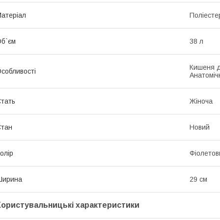
атеріал
Поліесте
б`єм
38 л
Кишеня д
собливості
Анатоміч
тать
Жіноча
Стан
Новий
олір
Фіолетов
Ширина
29 см
Користувальницькі характеристики