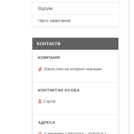
Відгуки
Часті запитання
КОНТАКТИ
Ranec.kiev.ua інтернет-магазин
Сергій
Самовивіз з вівторка - п'ятниця 1.