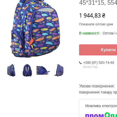
45*31*15, 55
1 944,83 ₴
Показати оптові ціни
В наявності
Оптом і 
Купити
+380 (97) 530-74-63
Киевстар
повернення товару п