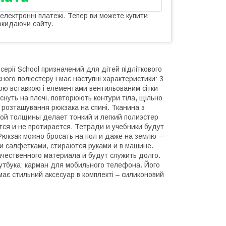
 електронні платежі. Тепер ви можете купити
окидаючи сайту.
ерії School призначений для дітей підліткового
сного поліестеру і має наступні характеристики: 3
вою вставкою і елементами вентильованим сітки
снуть на плечі, повторюють контури тіла, щільно
 розташування рюкзака на спині. Тканина з
ой толщины делает тонкий и легкий полиэстер
ется и не протирается. Тетради и учебники будут
Рюкзак можно бросать на пол и даже на землю ―
и салфетками, стираются руками и в машине.
чественного материала и будут служить долго.
утбука; карман для мобильного телефона. Його
має стильний аксесуар в комплекті – силиконовий