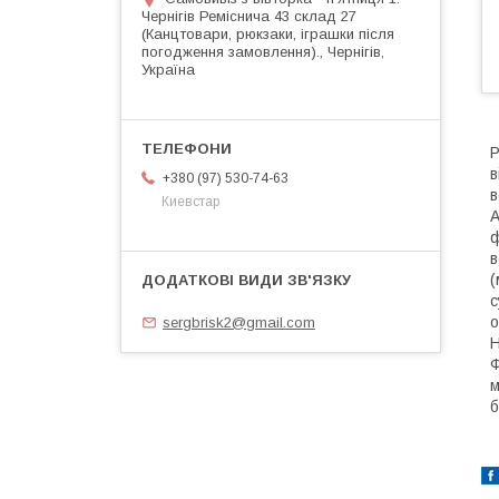
Чернігів Реміснича 43 склад 27
(Канцтовари, рюкзаки, іграшки після
погодження замовлення)., Чернігів,
Україна
Р
в
+380 (97) 530-74-63
в
Киевстар
A
ф
в
(
с
о
sergbrisk2@gmail.com
Н
Ф
м
б