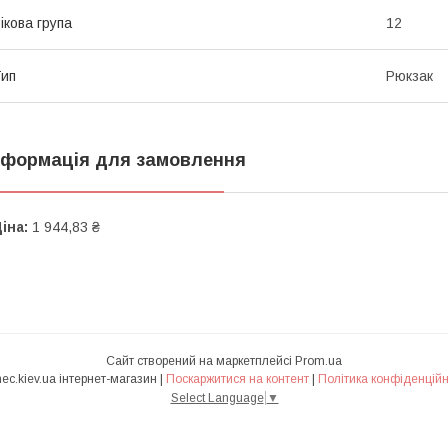
ікова група
12
ип
Рюкзак
нформація для замовлення
іна:
1 944,83 ₴
Сайт створений на маркетплейсі
Prom.ua
Ranec.kiev.ua інтернет-магазин |
Поскаржитися на контент
|
Політика конфіденційн
Select Language
▼