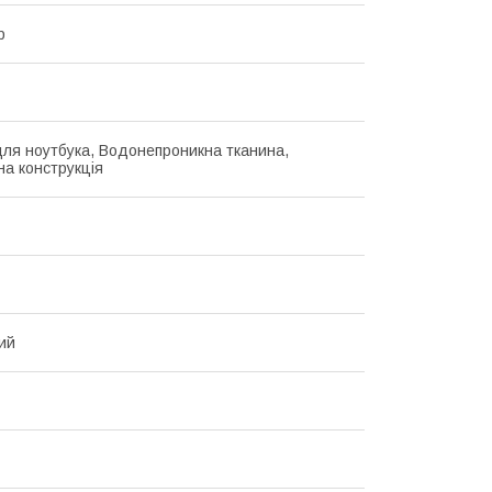
р
ля ноутбука, Водонепроникна тканина,
на конструкція
ий