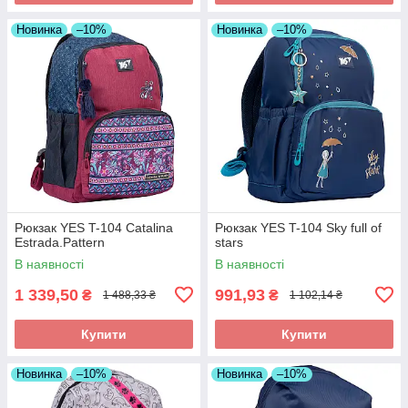
Новинка
–10%
Новинка
–10%
Рюкзак YES T-104 Catalina
Рюкзак YES T-104 Sky full of
Estrada.Pattern
stars
В наявності
В наявності
1 339,50
991,93
₴
₴
1 488,33 ₴
1 102,14 ₴
Купити
Купити
Новинка
–10%
Новинка
–10%