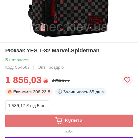
Рюкзак YES T-82 Marvel.Spiderman
В наявності
Код: 554687
Опт і роздріб
1 856,03
₴
2 062,26 ₴
Економія
206.23 ₴
Залишилось
35 днів
1 589,17 ₴
від 5 шт.
Купити
або