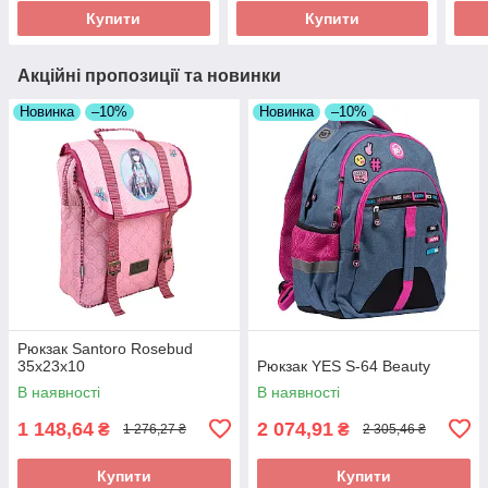
Купити
Купити
Акційні пропозиції та новинки
Новинка
–10%
Новинка
–10%
Рюкзак Santoro Rosebud
35х23х10
Рюкзак YES S-64 Beauty
В наявності
В наявності
1 148,64
2 074,91
₴
₴
1 276,27 ₴
2 305,46 ₴
Купити
Купити