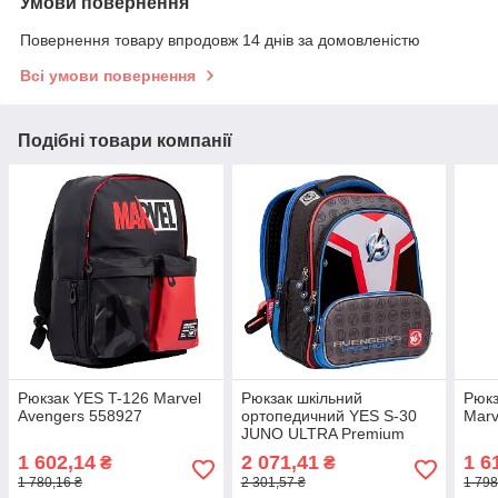
Умови повернення
Повернення товару впродовж 14 днів за домовленістю
Всі умови повернення
Подібні товари компанії
Рюкзак YES T-126 Marvel
Рюкзак шкільний
Рюкз
Avengers 558927
ортопедичний YES S-30
Marv
JUNO ULTRA Premium
Marvel.Avengers/
1 602,14
2 071,41
1 6
₴
₴
1 780,16 ₴
2 301,57 ₴
1 798