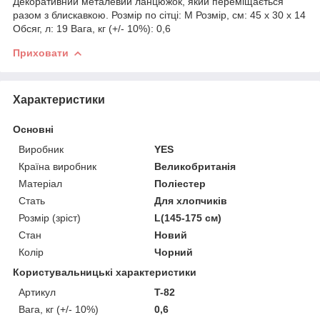
Декоративний металевий ланцюжок, який переміщається
разом з блискавкою. Розмір по сітці: M Розмір, см: 45 х 30 х 14
Обсяг, л: 19 Вага, кг (+/- 10%): 0,6
Приховати
Характеристики
Основні
Виробник
YES
Країна виробник
Великобританія
Матеріал
Поліестер
Стать
Для хлопчиків
Розмір (зріст)
L(145-175 см)
Стан
Новий
Колір
Чорний
Користувальницькі характеристики
Артикул
T-82
Вага, кг (+/- 10%)
0,6