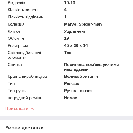
Вік, років
10-13
Кількість кишень
4
Кількість відділень
1
Колекція
Marvel.Spider-man
Лямки
Ущільнені
Об'єм, л
19
Розмір, см
45 x 30 x 14
Світловідбиваючі
Так
елементи
Спинка
Посилена пом'якшуючими
накладками
Країна виробництва
Великобританія
Тип
Рюкзак
Тип ручки
Ручка - петля
нагрудний ремінь
Немає
Приховати
Умови доставки