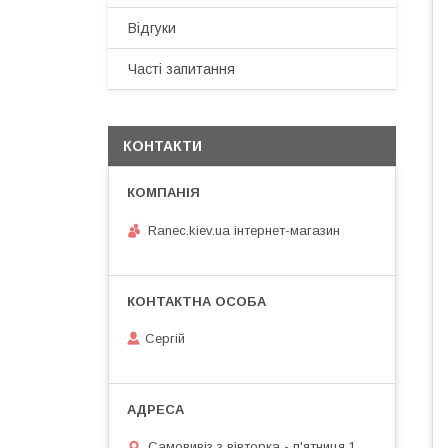
Відгуки
Часті запитання
КОНТАКТИ
Ranec.kiev.ua інтернет-магазин
Сергій
Самовивіз з вівторка - п'ятниця 1.