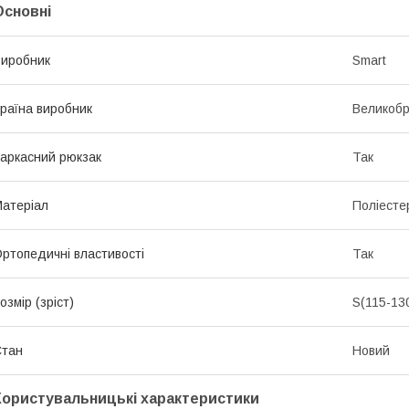
Основні
иробник
Smart
раїна виробник
Великобр
аркасний рюкзак
Так
атеріал
Поліесте
ртопедичні властивості
Так
озмір (зріст)
S(115-13
Стан
Новий
Користувальницькі характеристики