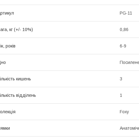
ртикул
PG-11
ага, кг (+/- 10%)
0,86
ік, років
6-9
Дно
Посилене
ількість кишень
3
ількість відділень
1
олекція
Foxy
ямки
Анатоміч