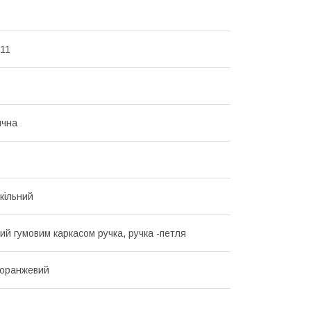
 11
ична
кільний
ий гумовим каркасом ручка, ручка -петля
 оранжевий