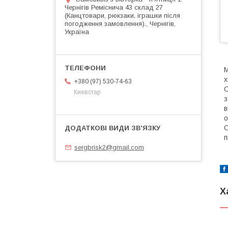
Чернігів Реміснича 43 склад 27
(Канцтовари, рюкзаки, іграшки після
погодження замовлення)., Чернігів,
Україна
М
х
+380 (97) 530-74-63
О
Киевстар
з
в
о
О
п
sergbrisk2@gmail.com
Х