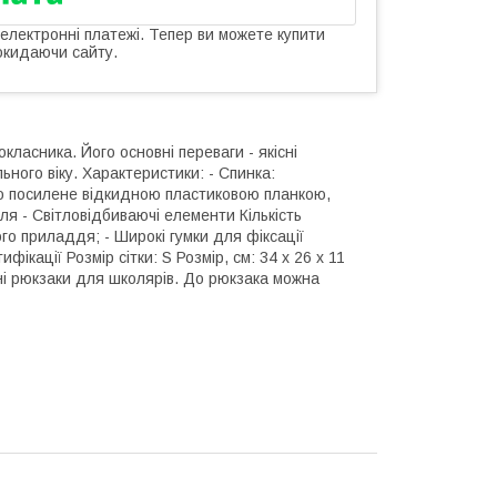
 електронні платежі. Тепер ви можете купити
окидаючи сайту.
ласника. Його основні переваги - якісні
ного віку. Характеристики: - Спинка:
но посилене відкидною пластиковою планкою,
ля - Світловідбиваючі елементи Кількість
ого приладдя; - Широкі гумки для фіксації
фікації Розмір сітки: S Розмір, см: 34 х 26 х 11
льні рюкзаки для школярів. До рюкзака можна