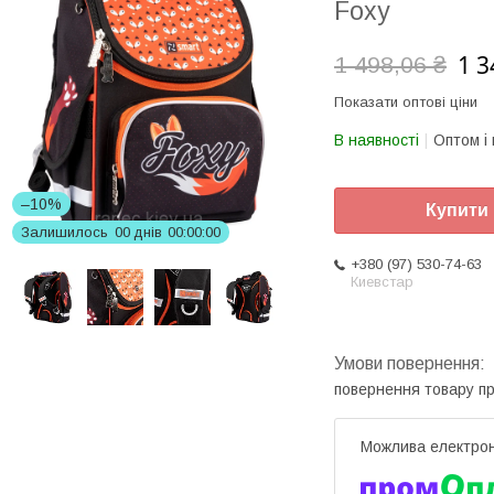
Foxy
1 3
1 498,06 ₴
Показати оптові ціни
В наявності
Оптом і 
–10%
Купити
Залишилось
0
0
днів
0
0
0
0
0
0
+380 (97) 530-74-63
Киевстар
повернення товару п