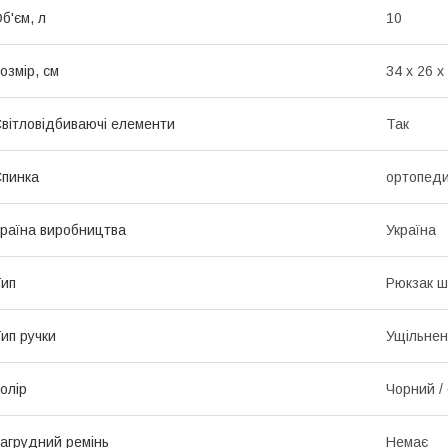
б'єм, л
10
озмір, см
34 х 26 х
вітловідбиваючі елементи
Так
пинка
ортопед
раїна виробництва
Україна
ип
Рюкзак ш
ип ручки
Ущільнен
олір
Чорний /
агрудний ремінь
Немає