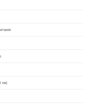
итанія
р
0 см)