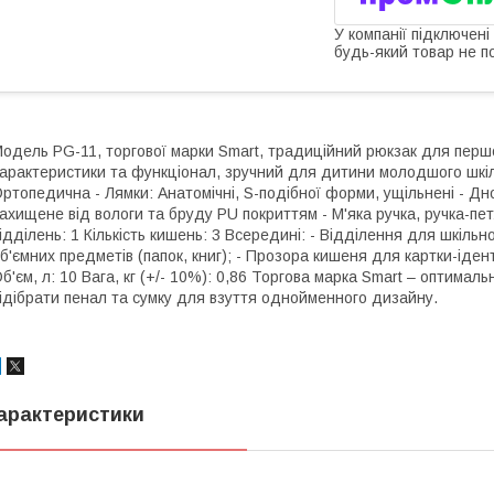
У компанії підключені
будь-який товар не п
одель PG-11, торгової марки Smart, традиційний рюкзак для першок
арактеристики та функціонал, зручний для дитини молодшого шкіль
ртопедична - Лямки: Анатомічні, S-подібної форми, ущільнені - Д
ахищене від вологи та бруду PU покриттям - М'яка ручка, ручка-пет
ідділень: 1 Кількість кишень: 3 Всередині: - Відділення для шкільн
б'ємних предметів (папок, книг); - Прозора кишеня для картки-іденти
б'єм, л: 10 Вага, кг (+/- 10%): 0,86 Торгова марка Smart – оптима
ідібрати пенал та сумку для взуття однойменного дизайну.
арактеристики