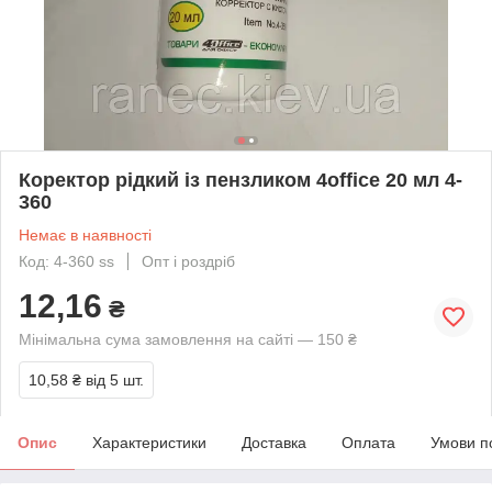
Коректор рідкий із пензликом 4office 20 мл 4-
360
Немає в наявності
Код: 4-360 ss
Опт і роздріб
12,16
₴
Мінімальна сума замовлення на сайті — 150 ₴
10,58 ₴
від 5 шт.
Опис
Характеристики
Доставка
Оплата
Умови п