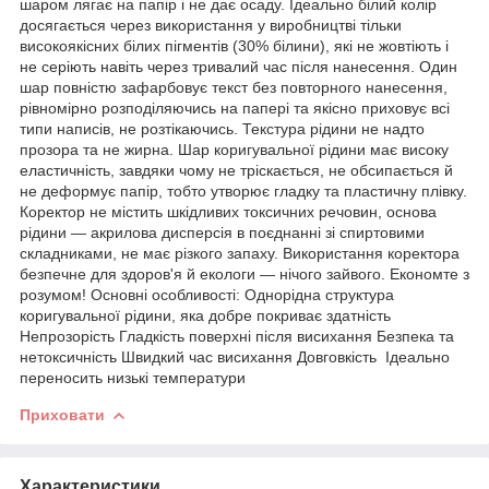
шаром лягає на папір і не дає осаду. Ідеально білий колір
досягається через використання у виробництві тільки
високоякісних білих пігментів (30% білини), які не жовтіють і
не серіють навіть через тривалий час після нанесення. Один
шар повністю зафарбовує текст без повторного нанесення,
рівномірно розподіляючись на папері та якісно приховує всі
типи написів, не розтікаючись. Текстура рідини не надто
прозора та не жирна. Шар коригувальної рідини має високу
еластичність, завдяки чому не тріскається, не обсипається й
не деформує папір, тобто утворює гладку та пластичну плівку.
Коректор не містить шкідливих токсичних речовин, основа
рідини — акрилова дисперсія в поєднанні зі спиртовими
складниками, не має різкого запаху. Використання коректора
безпечне для здоров'я й екологи — нічого зайвого. Економте з
розумом! Основні особливості: Однорідна структура
коригувальної рідини, яка добре покриває здатність
Непрозорість Гладкість поверхні після висихання Безпека та
нетоксичність Швидкий час висихання Довговкість Ідеально
переносить низькі температури
Приховати
Характеристики