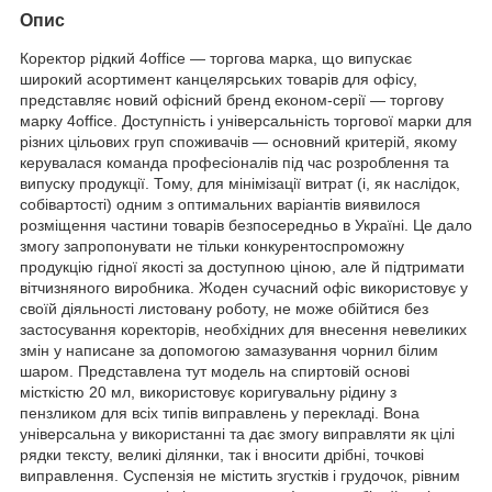
Опис
Коректор рідкий 4office — торгова марка, що випускає
широкий асортимент канцелярських товарів для офісу,
представляє новий офісний бренд економ-серії — торгову
марку 4office. Доступність і універсальність торгової марки для
різних цільових груп споживачів — основний критерій, якому
керувалася команда професіоналів під час розроблення та
випуску продукції. Тому, для мінімізації витрат (і, як наслідок,
собівартості) одним з оптимальних варіантів виявилося
розміщення частини товарів безпосередньо в Україні. Це дало
змогу запропонувати не тільки конкурентоспроможну
продукцію гідної якості за доступною ціною, але й підтримати
вітчизняного виробника. Жоден сучасний офіс використовує у
своїй діяльності листовану роботу, не може обійтися без
застосування коректорів, необхідних для внесення невеликих
змін у написане за допомогою замазування чорнил білим
шаром. Представлена тут модель на спиртовій основі
місткістю 20 мл, використовує коригувальну рідину з
пензликом для всіх типів виправлень у перекладі. Вона
універсальна у використанні та дає змогу виправляти як цілі
рядки тексту, великі ділянки, так і вносити дрібні, точкові
виправлення. Суспензія не містить згустків і грудочок, рівним