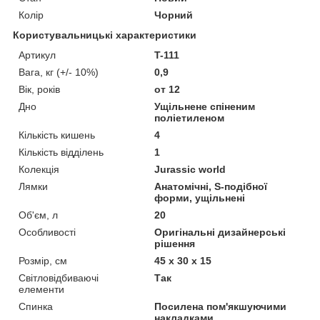
Колір
Чорний
Користувальницькі характеристики
Артикул
T-111
Вага, кг (+/- 10%)
0,9
Вік, років
от 12
Дно
Ущільнене спіненим
поліетиленом
Кількість кишень
4
Кількість відділень
1
Колекція
Jurassic world
Лямки
Анатомічні, S-подібної
форми, ущільнені
Об'єм, л
20
Особливості
Оригінальні дизайнерські
рішення
Розмір, см
45 x 30 x 15
Світловідбиваючі
Так
елементи
Спинка
Посилена пом'якшуючими
накладками