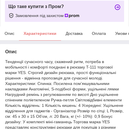
Що таке купити з Пром?
Замовлення під захистом
Опис
Характеристики
Доставка
Оплата
Умови 
Опис
Тенденції сучасного часу, скажений ритм, потреба в
мобільності і комфорті поєднані в рюкзаку T-111 торгової
марки YES. Строгий дизайн рюкзака, прості функціональні
рішення - відмінна пропозиція для сучасної молоді.
Характеристики: Спинка: Посилена пом'якшувальними
накладками Анатомічні, S-подібної форми, ущільнені лямки
Нагрудний ремінь з регулюванням по висоті Дно ущільнене
спіненим поліетиленом Ручка-петля Світловідбивні елементи
Кількість відділень: 1 Кількість кишень: 4 Усередині: Ущільнене
відділення для гаджетів - Організатор Розмір по сітці: L Розмір,
см: 45 x 30 x 15 Об'єм, л: 20 Вага, кг (+/- 10%): 0,9 Бонус
дизайну: У комплекті міні-гаманець Торгова марка YES
представляє конструктивні рюкзаки для покупців з різними