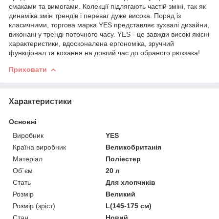
смаками та вимогами. Колекції підлягають частій зміні, так як
динаміка змін трендів і переваг дуже висока. Поряд із
класичними, торгова марка YES представляє зухвалі дизайни,
виконані у тренді поточного часу. YES - це завжди високі якісні
характеристики, вдосконалена ергономіка, зручний
функціонал та кохання на довгий час до обраного рюкзака!
Приховати
Характеристики
Основні
Виробник
YES
Країна виробник
Великобританія
Матеріал
Поліестер
Об`єм
20 л
Стать
Для хлопчиків
Розмір
Великий
Розмір (зріст)
L(145-175 см)
Стан
Новий