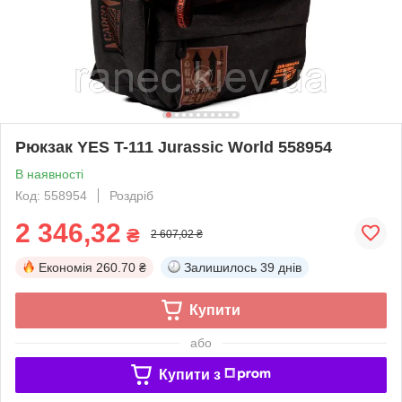
Рюкзак YES T-111 Jurassic World 558954
В наявності
Код: 558954
Роздріб
2 346,32
₴
2 607,02 ₴
Економія
260.70 ₴
Залишилось
39 днів
Купити
або
Купити з