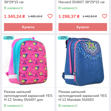
38*29*15 см
Harvard 554607 38*29*15 см
В наявності
В наявності
1 340,24
1 298,37
₴
₴
1 489,16 ₴
1 442,63 ₴
Купити
Купити
–10%
–10%
Рюкзак шкільний
Рюкзак шкільний
ортопедичний каркасний YES
ортопедичний каркасний YES
Н-12 Smiley 554497 для
Н-12 Mandala 554583
дівчинки
38*29*15 см
В наявності
В наявності