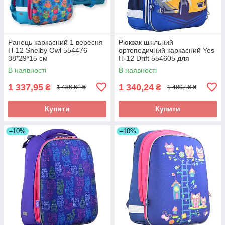
Ранець каркасний 1 вересня
Рюкзак шкільний
Н-12 Shelbу Owl 554476
ортопедичний каркасний Yes
38*29*15 см
Н-12 Drift 554605 для
хлопчика
В наявності
В наявності
1 337,95
1 340,24
₴
₴
1 486,61 ₴
1 489,16 ₴
Купити
Купити
–10%
–10%