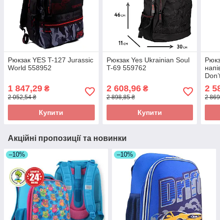
Рюкзак YES T-127 Jurassic
Рюкзак Yes Ukrainian Soul
Рюкз
World 558952
T-69 559762
напі
Don’
1 847,29
2 608,96
2 5
₴
₴
2 052,54 ₴
2 898,85 ₴
2 869
Купити
Купити
Акційні пропозиції та новинки
–10%
–10%