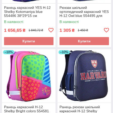
Ранець каркасний YES Н-12
Рюкзак шкільний
Shelbу Kotomaniya blue
ортопедичний каркасний YES
554486 38*29*15 см
Н-12 Owl blue 554495 для
дівчинки
В наявності
В наявності
1 656,65
1 305
₴
₴
1 840,72 ₴
1 450 ₴
Купити
Купити
–10%
–10%
Ранець каркасний Н-12
Ранець рюкзак шкільний
Shelbу Bright colors 554581
каркасний Н-12 Shelbу