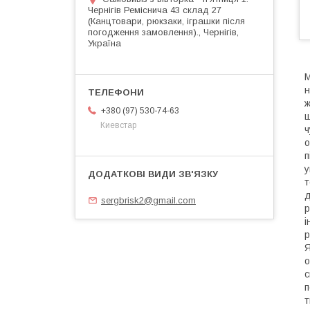
Чернігів Реміснича 43 склад 27
(Канцтовари, рюкзаки, іграшки після
погодження замовлення)., Чернігів,
Україна
М
н
ж
+380 (97) 530-74-63
ш
Киевстар
ч
о
п
у
т
д
sergbrisk2@gmail.com
р
і
р
Я
о
с
п
т