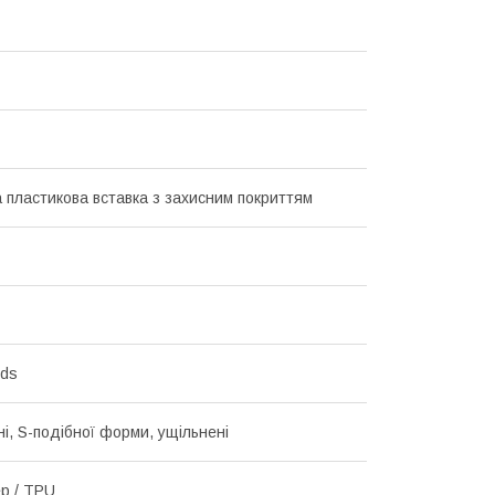
а пластикова вставка з захисним покриттям
nds
ні, S-подібної форми, ущільнені
р / TPU