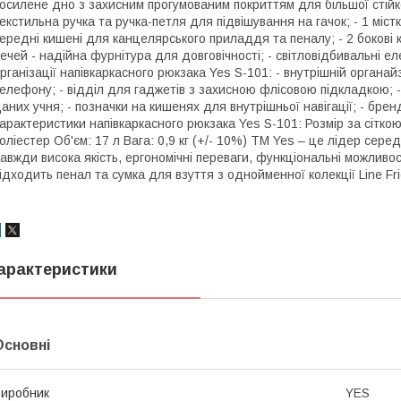
осилене дно з захисним прогумованим покриттям для більшої стійк
екстильна ручка та ручка-петля для підвішування на гачок; - 1 містк
ередні кишені для канцелярського приладдя та пеналу; - 2 бокові
ечей - надійна фурнітура для довговічності; - світловідбивальні е
рганізації напівкаркасного рюкзака Yes S-101: - внутрішній орган
елефону; - відділ для гаджетів з захисною флісовою підкладкою;
аних учня; - позначки на кишенях для внутрішньої навігації; - бре
арактеристики напівкаркасного рюкзака Yes S-101: Розмір за сіткою:
оліестер Об'єм: 17 л Вага: 0,9 кг (+/- 10%) ТМ Yes – це лідер сер
авжди висока якість, ергономічні переваги, функціональні можливо
ідходить пенал та сумка для взуття з однойменної колекції Line Fr
арактеристики
Основні
иробник
YES