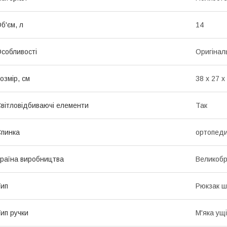
б'єм, л
14
собливості
Оригінал
озмір, см
38 x 27 x
вітловідбиваючі елементи
Так
пинка
ортопед
раїна виробництва
Великобр
ип
Рюкзак ш
ип ручки
М'яка ущі