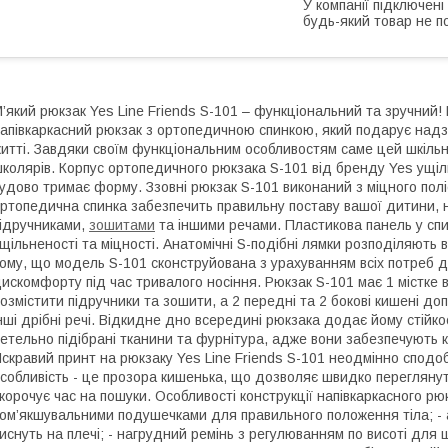
У компанії підключені
будь-який товар не п
’який рюкзак Yes Line Friends S-101 – функціональний та зручний!
апівкаркасний рюкзак з ортопедичною спинкою, який подарує надз
итті. Завдяки своїм функціональним особливостям саме цей шкіл
колярів. Корпус ортопедичного рюкзака S-101 від бренду Yes ущіл
удово тримає форму. Ззовні рюкзак S-101 виконаний з міцного полі
ртопедична спинка забезпечить правильну поставу вашої дитини, 
ідручниками,
зошитами
та іншими речами. Пластикова панель у спи
щільненості та міцності. Анатомічні S-подібні лямки розподіляють в
ому, що модель S-101 сконструйована з урахуванням всіх потреб д
искомфорту під час тривалого носіння. Рюкзак S-101 має 1 містке
озмістити підручники та зошити, а 2 передні та 2 бокові кишені д
нші дрібні речі. Відкидне дно всередині рюкзака додає йому стійк
етельно підібрані тканини та фурнітура, адже вони забезпечують к
скравий принт на рюкзаку Yes Line Friends S-101 неодмінно сподоб
собливість - це прозора кишенька, що дозволяє швидко переглянут
корочує час на пошуки. Особливості конструкції напівкаркасного рю
ом’якшувальними подушечками для правильного положення тіла; - а
иснуть на плечі; - нагрудний ремінь з регулюванням по висоті для