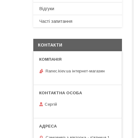
Відгуки
Часті запитання
КОНТАКТИ
Ranec.kiev.ua інтернет-магазин
Сергій
Самовивіз з вівторка - п'ятниця 1.