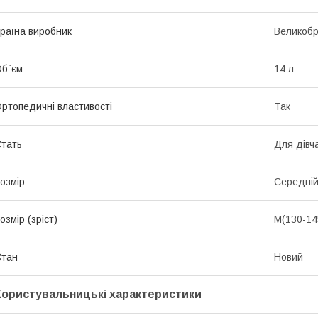
раїна виробник
Великобр
б`єм
14 л
ртопедичні властивості
Так
тать
Для дівч
озмір
Середні
озмір (зріст)
M(130-14
Стан
Новий
Користувальницькі характеристики