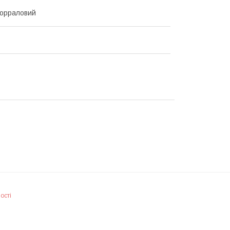
Корраловий
ості