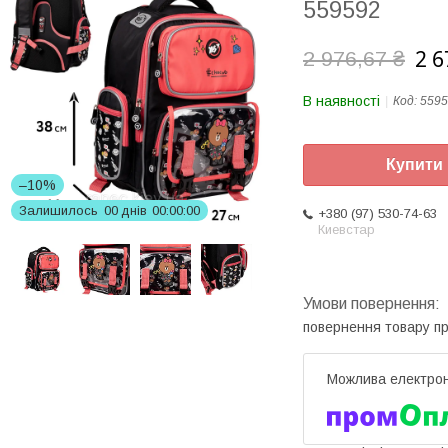
559592
2 6
2 976,67 ₴
В наявності
Код:
5595
Купити
–10%
Залишилось
0
0
днів
0
0
0
0
0
0
+380 (97) 530-74-63
Киевстар
повернення товару п