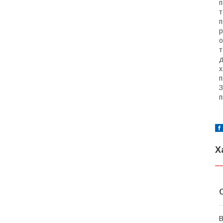
п
т
п
р
о
т
д
х
п
З
п
Х
В