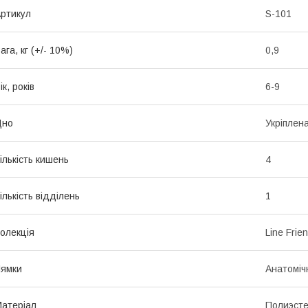
ртикул
S-101
ага, кг (+/- 10%)
0,9
ік, років
6-9
Дно
Укріплен
ількість кишень
4
ількість відділень
1
олекція
Line Frie
ямки
Анатоміч
атеріал
Полиэсте