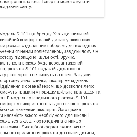
 електронні платежі. Тепер ви можете купити
окидаючи сайту.
 Модель S-101 від бренду Yes - це шкільний
вичайний комфорт вашій дитині у шкільному
ьний рюкзак є ідеальним вибором для молодших
ьнений спіненим поліетиленом, завдяки чому він
естеру підвищеної щільності. Зручна
навіть коли рюкзак буде перевантажений
нці рюкзака S-101 надає їй додаткової
агу рівномірно і не тиснуть на плечі. Завдяки
о ортопедичної спинки, школяр не відчуває
 відділення з органайзером, що дозволяє легко
опоможуть тримати у порядку
шкільне приладдя
та
ості. В моделі ортопедичного рюкзака S-101
омфорт у використанні та довговічність рюкзака.
ається маленькій школярці. Його цікава
и наявність всього необхідного для школи і
кзака Yes S-101: - ортопедична спинка з
натомічні S-подібної форми лямки, які не
 щільного прилягання рюкзака до спини дитини; -