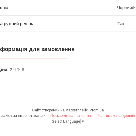
олір
Чорний/
агрудний ремінь
Так
нформація для замовлення
іна:
2 679 ₴
Сайт створений на маркетплейсі
Prom.ua
Ranec.kiev.ua інтернет-магазин |
Поскаржитися на контент
|
Політика конфіденційн
Select Language
▼