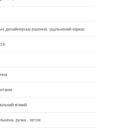
ьні дизайнерські рішення, ущільнений каркас
 14
ична
итанія
кільний м'який
льнена, ручка - петля