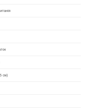
итанія
аток
й
5 см)