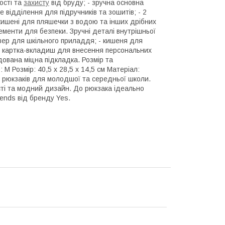
ості та
захисту
від бруду; - зручна основна
е відділення для підручників та зошитів; - 2
 кишені для пляшечки з водою та інших дрібних
лементи для безпеки. Зручні деталі внутрішньої
айзер для шкільного приладдя; - кишеня для
 - картка-вкладиш для внесення персональних
ндована міцна підкладка. Розмір та
 М Розмір: 40,5 х 28,5 х 14,5 см Матеріал:
ед рюкзаків для молодшої та середньої школи.
сті та модний дизайн. До рюкзака ідеально
iends від бренду Yes.