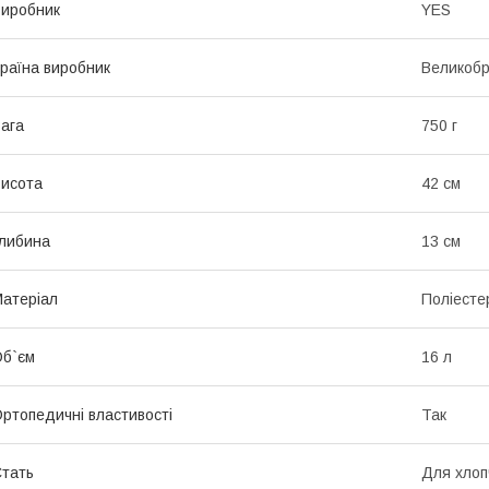
иробник
YES
раїна виробник
Великобр
ага
750 г
исота
42 см
либина
13 см
атеріал
Поліесте
б`єм
16 л
ртопедичні властивості
Так
тать
Для хлоп