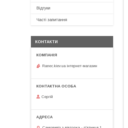
Відгуки
Часті запитання
КОНТАКТИ
Ranec.kiev.ua інтернет-магазин
Сергій
Самовивіз з вівторка - п'ятниця 1.