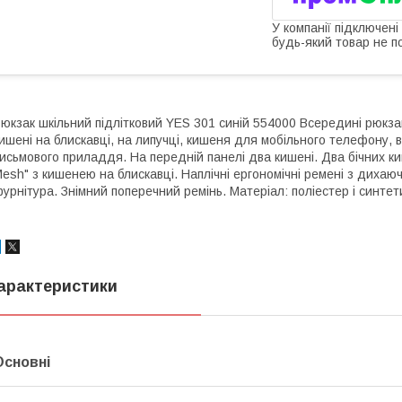
У компанії підключені
будь-який товар не п
юкзак шкільний підлітковий YES 301 синій 554000 Всередині рюкза
ишені на блискавці, на липучці, кишеня для мобільного телефону, в
исьмового приладдя. На передній панелі два кишені. Два бічних ки
esh" з кишенею на блискавці. Наплічні ергономічні ремені з дихаю
урнітура. Знімний поперечний ремінь. Матеріал: поліестер і синтет
арактеристики
Основні