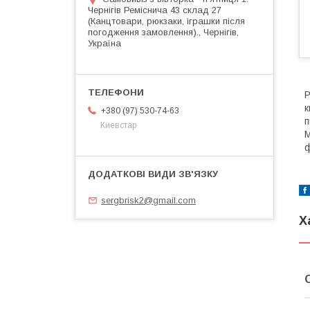
Чернігів Реміснича 43 склад 27
(Канцтовари, рюкзаки, іграшки після
погодження замовлення)., Чернігів,
Україна
Р
к
+380 (97) 530-74-63
п
Киевстар
M
ф
sergbrisk2@gmail.com
Х