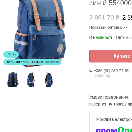
синій 554000
2 5
2 881,70 ₴
Показати оптові ціни
В наявності
Оптом і 
–10%
Купити
Залишилось
0
0
днів
0
0
0
0
0
0
+380 (97) 530-74-63
Киевстар
повернення товару п