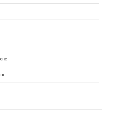
нене
ні