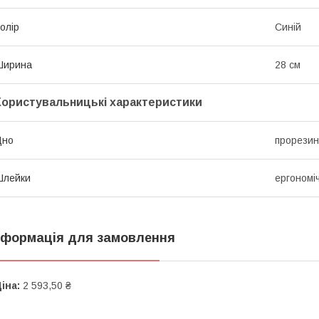
олір
Синій
Ширина
28 см
Користувальницькі характеристики
Дно
прорези
Шлейки
ергономіч
нформація для замовлення
іна:
2 593,50 ₴