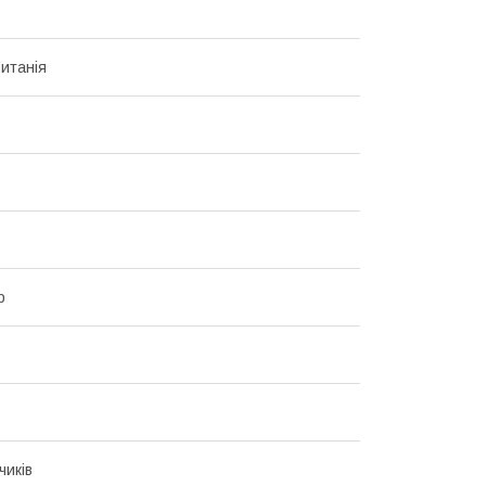
итанія
р
чиків