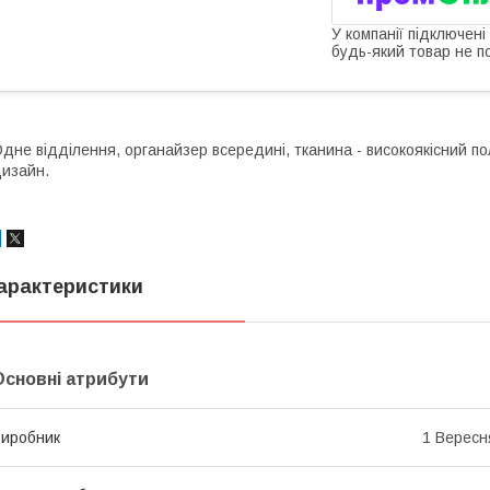
У компанії підключені
будь-який товар не п
дне відділення, органайзер всередині, тканина - високоякісний по
изайн.
арактеристики
Основні атрибути
иробник
1 Вересн