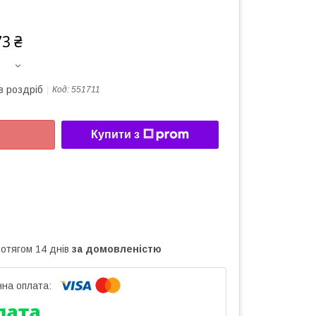
73 ₴
в роздріб
Код:
551711
Купити з
ротягом 14 днів
за домовленістю