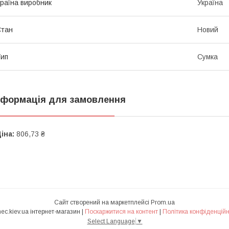
раїна виробник
Україна
Стан
Новий
ип
Сумка
нформація для замовлення
іна:
806,73 ₴
Сайт створений на маркетплейсі
Prom.ua
Ranec.kiev.ua інтернет-магазин |
Поскаржитися на контент
|
Політика конфіденційн
Select Language
▼