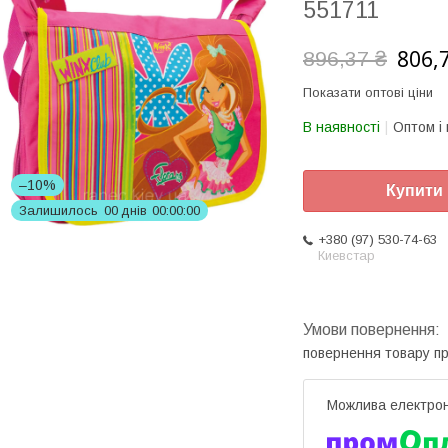
551711
806,
896,37 ₴
Показати оптові ціни
В наявності
Оптом і 
–10%
Купити
Залишилось
0
0
днів
0
0
0
0
0
0
+380 (97) 530-74-63
Киевстар
повернення товару п