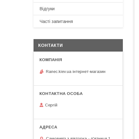
Відгуки
Часті запитання
КОНТАКТИ
Ranec.kiev.ua інтернет-магазин
Сергій
Самовивіз з вівторка - п'ятниця 1.